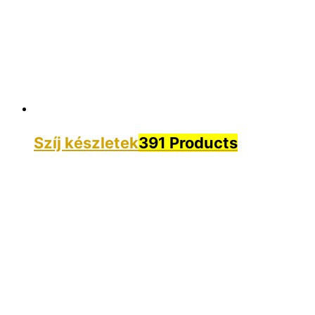
Szíj készletek
391 Products