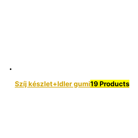
Szíj készlet+Idler gumi
19 Products