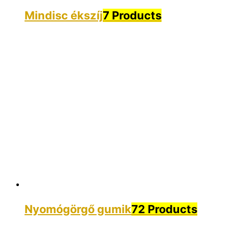
Mindisc ékszíj
7 Products
Nyomógörgő gumik
72 Products