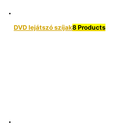
DVD lejátszó szíjak
8 Products