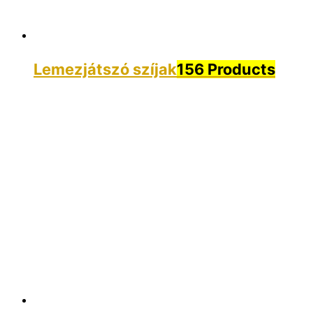
Lemezjátszó szíjak
156 Products