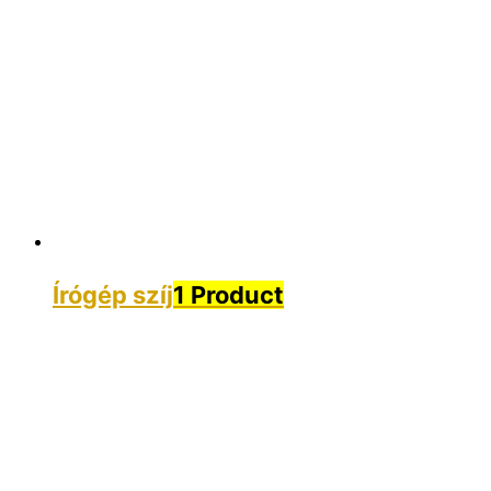
Írógép szíj
1 Product