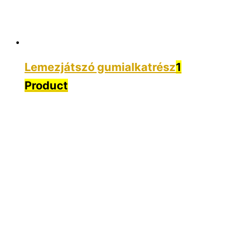
Lemezjátszó gumialkatrész
1
Product