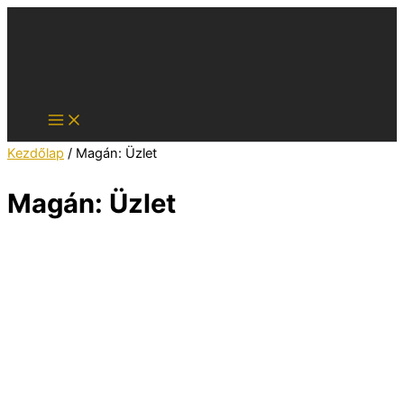
Skip
to
content
Kezdőlap
/ Magán: Üzlet
Magán: Üzlet