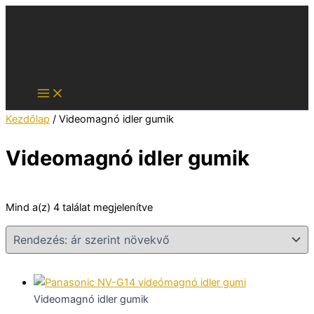
Skip
to
content
Kezdőlap
/ Videomagnó idler gumik
Videomagnó idler gumik
Sorted
Mind a(z) 4 találat megjelenítve
by
price:
low
to
high
Videomagnó idler gumik