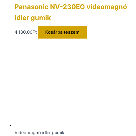
Panasonic NV-230EG videomagnó
idler gumik
4.180,00
Ft
Kosárba teszem
Videomagnó idler gumik