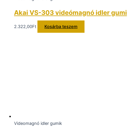
Akai VS-303 videómagnó idler gumi
2.322,00
Ft
Kosárba teszem
Videomagnó idler gumik