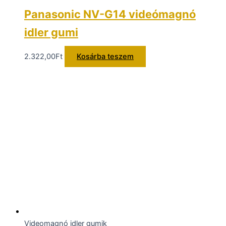
Panasonic NV-G14 videómagnó
idler gumi
2.322,00
Ft
Kosárba teszem
Videomagnó idler gumik