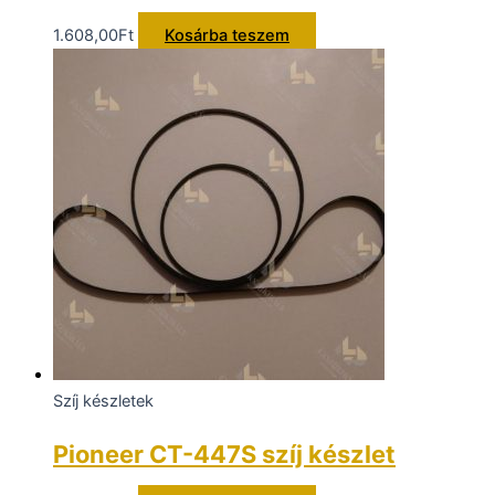
1.608,00
Ft
Kosárba teszem
Szíj készletek
Pioneer CT-447S szíj készlet