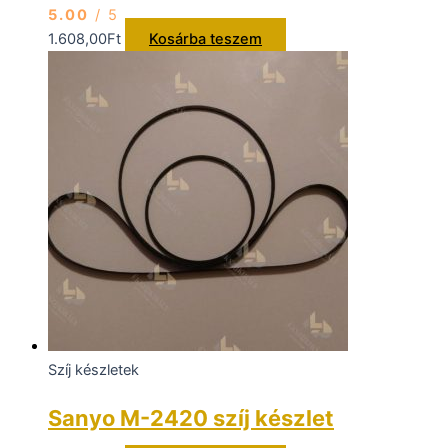
5.00
/ 5
1.608,00
Ft
Kosárba teszem
Szíj készletek
Sanyo M-2420 szíj készlet