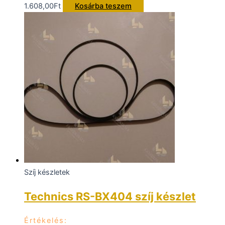
1.608,00
Ft
Kosárba teszem
Szíj készletek
Technics RS-BX404 szíj készlet
Értékelés: