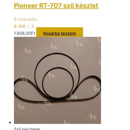
Pioneer RT-707 szíj készlet
Értékelés:
5.00
/ 5
1.608,00
Ft
Kosárba teszem
Szíj készletek