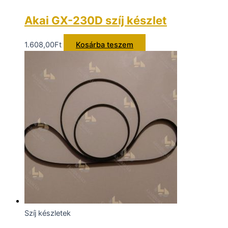
Akai GX-230D szíj készlet
1.608,00
Ft
Kosárba teszem
Szíj készletek