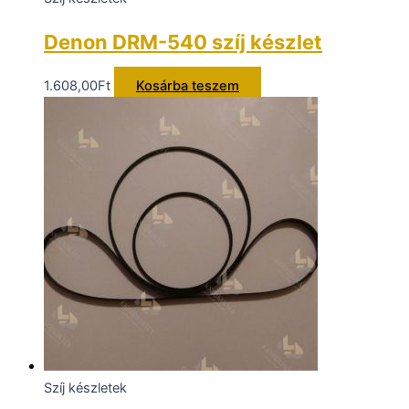
Denon DRM-540 szíj készlet
1.608,00
Ft
Kosárba teszem
Szíj készletek