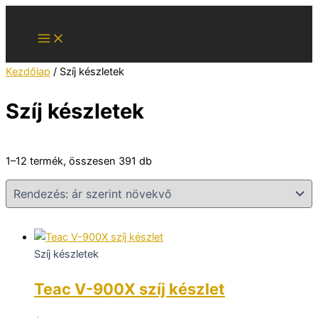
Skip
to
content
Kezdőlap
/ Szíj készletek
Szíj készletek
Sorted
1–12 termék, összesen 391 db
by
price:
low
to
high
Szíj készletek
Teac V-900X szíj készlet