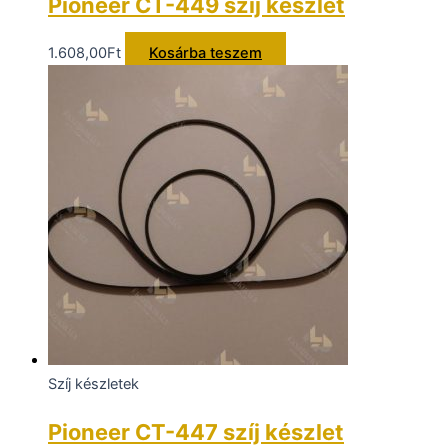
Pioneer CT-449 szíj készlet
1.608,00
Ft
Kosárba teszem
Szíj készletek
Pioneer CT-447 szíj készlet