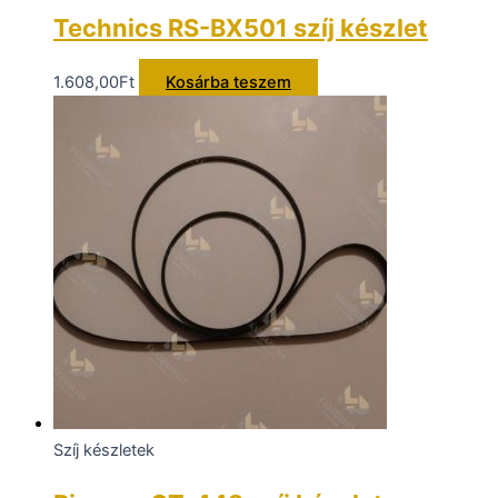
Technics RS-BX501 szíj készlet
1.608,00
Ft
Kosárba teszem
Szíj készletek