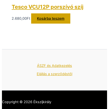
Tesco VCU12P porszívó szíj
2.680,00
Ft
Kosárba teszem
ÁSZF és Adatkezelés
Elállás a szerződéstől
Copyright © 2026 Ékszíjkirály