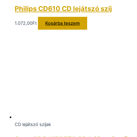
Philips CD610 CD lejátszó szíj
1.072,00
Ft
Kosárba teszem
CD lejátszó szíjak