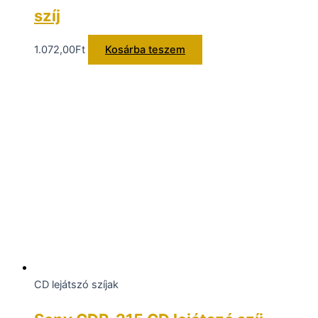
szíj
1.072,00
Ft
Kosárba teszem
CD lejátszó szíjak