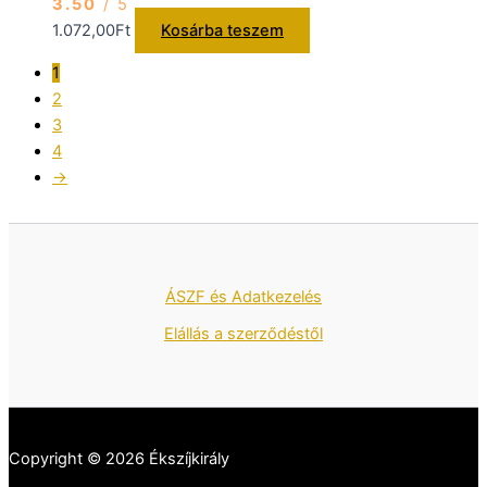
3.50
/ 5
1.072,00
Ft
Kosárba teszem
1
2
3
4
→
ÁSZF és Adatkezelés
Elállás a szerződéstől
Copyright © 2026 Ékszíjkirály