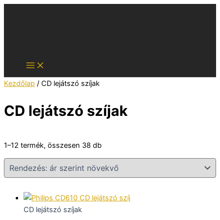
Skip
to
content
Kezdőlap
/ CD lejátszó szíjak
CD lejátszó szíjak
Sorted
1–12 termék, összesen 38 db
by
price:
low
to
high
CD lejátszó szíjak