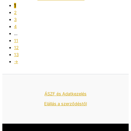
1
2
3
4
…
11
12
13
→
ÁSZF és Adatkezelés
Elállás a szerződéstől