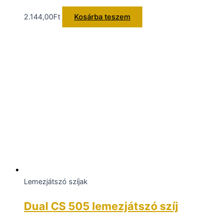
2.144,00
Ft
Kosárba teszem
Lemezjátszó szíjak
Dual CS 505 lemezjátszó szíj