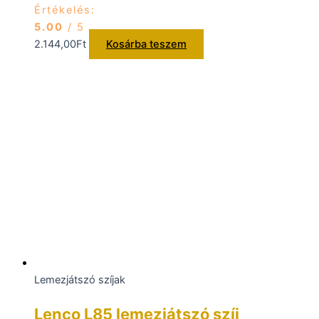
Értékelés:
5.00
/ 5
2.144,00
Ft
Kosárba teszem
Lemezjátszó szíjak
Lenco L85 lemezjátszó szíj