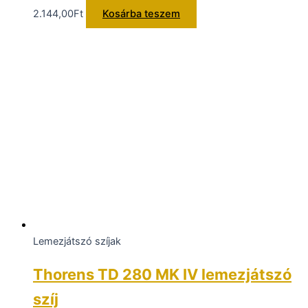
2.144,00
Ft
Kosárba teszem
Lemezjátszó szíjak
Thorens TD 280 MK IV lemezjátszó
szíj