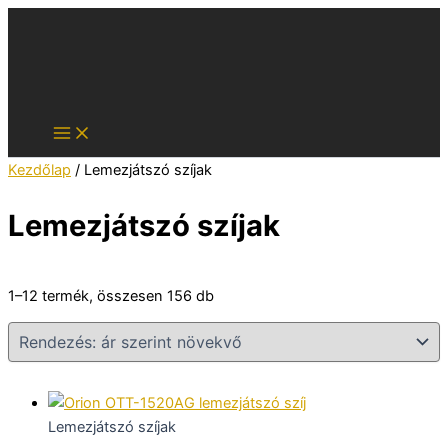
Skip
to
content
Kezdőlap
/ Lemezjátszó szíjak
Lemezjátszó szíjak
Sorted
1–12 termék, összesen 156 db
by
price:
low
to
high
Lemezjátszó szíjak