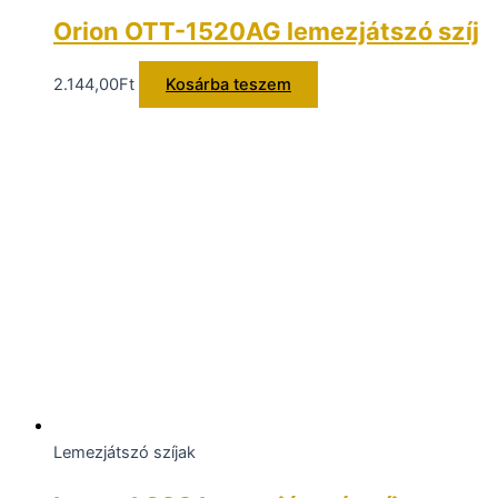
Orion OTT-1520AG lemezjátszó szíj
2.144,00
Ft
Kosárba teszem
Lemezjátszó szíjak