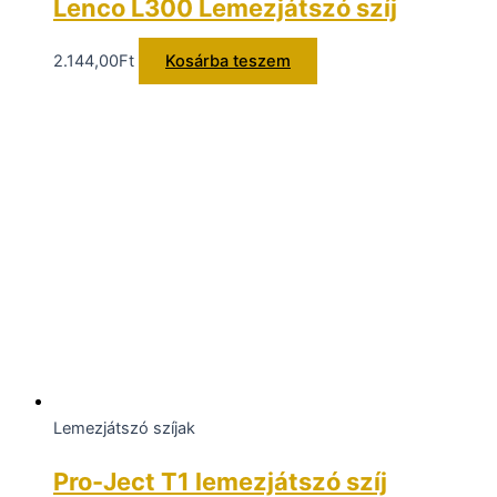
Lenco L300 Lemezjátszó szíj
2.144,00
Ft
Kosárba teszem
Lemezjátszó szíjak
Pro-Ject T1 lemezjátszó szíj