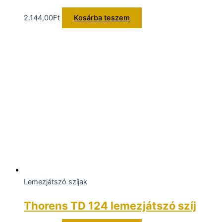
2.144,00
Ft
Kosárba teszem
Lemezjátszó szíjak
Thorens TD 124 lemezjátszó szíj