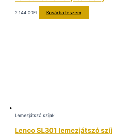
2.144,00
Ft
Kosárba teszem
Lemezjátszó szíjak
Lenco SL301 lemezjátszó szíj