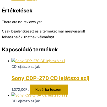
mennyiség
Értékelések
There are no reviews yet
Csak bejelentkezett és a terméket már megvásárolt
felhasználók írhatnak véleményt.
Kapcsolódó termékek
CD lejátszó szíjak
Sony CDP-270 CD lejátszó szíj
1.072,00
Ft
Kosárba teszem
CD lejátszó szíjak