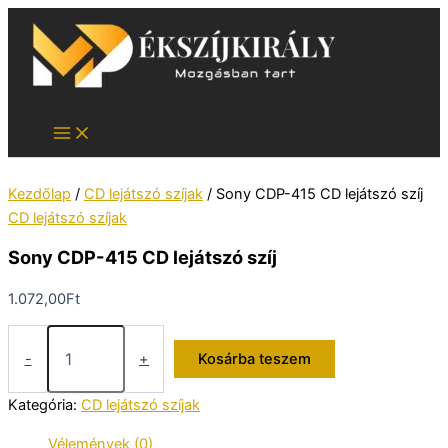
Skip
to
content
Kezdőlap
/
CD lejátszó szíjak
/ Sony CDP-415 CD lejátszó szíj
CD lejátszó szíjak
Sony CDP-415 CD lejátszó szíj
1.072,00
Ft
Sony
CDP-
-
+
Kosárba teszem
415
CD
Kategória:
CD lejátszó szíjak
lejátszó
szíj
Vélemények (0)