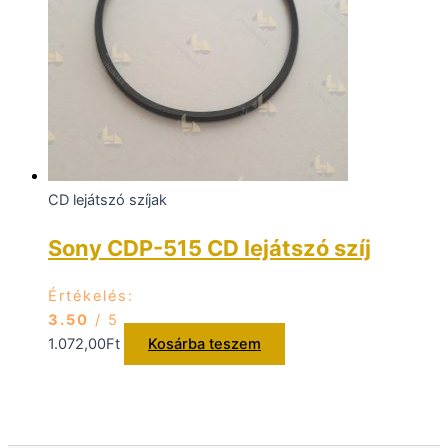
CD lejátszó szíjak
Sony CDP-515 CD lejátszó szíj
Értékelés:
3.50
/ 5
1.072,00
Ft
Kosárba teszem