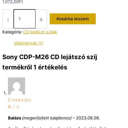
1.072,00
Ft
Sony
CDP-
-
+
Kosárba teszem
M26
CD
Kategória:
CD lejátszó szíjak
lejátszó
szíj
Vélemények (1)
mennyiség
Sony CDP-M26 CD lejátszó szíj
termékről 1 értékelés
Értékelés:
5
/ 5
Balázs
(megerősített tulajdonos)
–
2023.08.08.