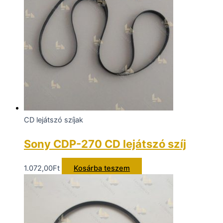
CD lejátszó szíjak
Sony CDP-270 CD lejátszó szíj
1.072,00
Ft
Kosárba teszem