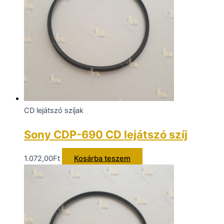
CD lejátszó szíjak
Sony CDP-690 CD lejátszó szíj
1.072,00
Ft
Kosárba teszem