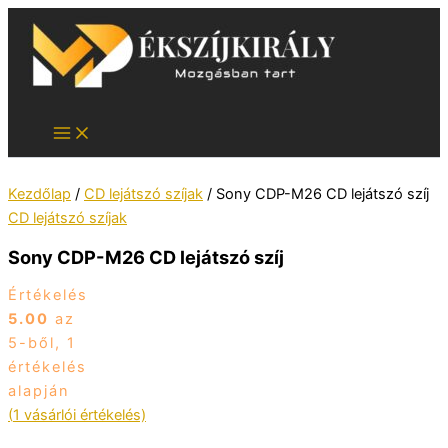
Skip
to
content
Kezdőlap
/
CD lejátszó szíjak
/ Sony CDP-M26 CD lejátszó szíj
CD lejátszó szíjak
Sony CDP-M26 CD lejátszó szíj
Értékelés
5.00
az
5-ből,
1
értékelés
alapján
(
1
vásárlói értékelés)