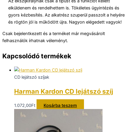
Az ékszíjkiralynak csak a típust és a funkciót kellett
elküldenem és rendelhettem is. Tökéletes ügyintézés és
gyors kézbesítés. Az alkatrész szuperül passzolt a helyére
és rögtön jól is működött újra. Nagyon elégedett vagyok!
Csak bejelentkezett és a terméket már megvásárolt
felhasználók írhatnak véleményt.
Kapcsolódó termékek
CD lejátszó szíjak
Harman Kardon CD lejátszó szíj
1.072,00
Ft
Kosárba teszem