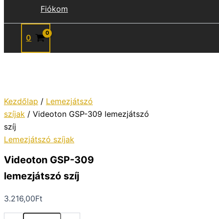
Fiókom
0
Kezdőlap
/
Lemezjátszó
szíjak
/ Videoton GSP-309 lemezjátszó
szíj
Lemezjátszó szíjak
Videoton GSP-309
lemezjátszó szíj
3.216,00
Ft
Videoton