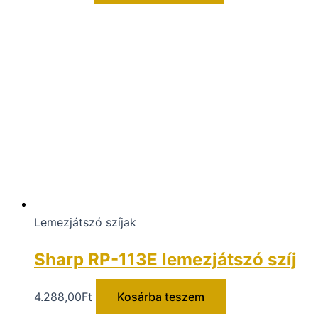
Lemezjátszó szíjak
Sharp RP-113E lemezjátszó szíj
4.288,00
Ft
Kosárba teszem