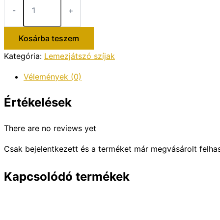
GSP-
-
+
309
lemezjátszó
szíj
Kosárba teszem
mennyiség
Kategória:
Lemezjátszó szíjak
Vélemények (0)
Értékelések
There are no reviews yet
Csak bejelentkezett és a terméket már megvásárolt felha
Kapcsolódó termékek