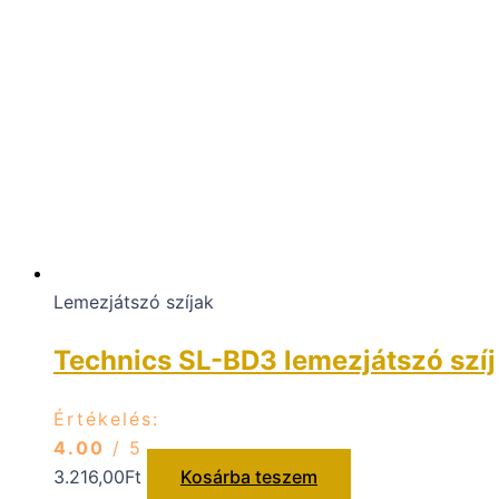
Lemezjátszó szíjak
Technics SL-BD3 lemezjátszó szíj
Értékelés:
4.00
/ 5
3.216,00
Ft
Kosárba teszem