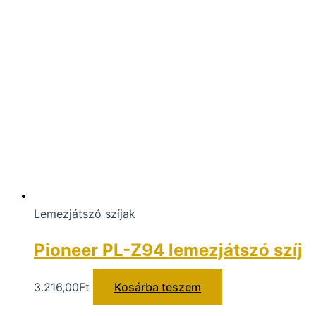
Lemezjátszó szíjak
Pioneer PL-Z94 lemezjátszó szíj
3.216,00
Ft
Kosárba teszem