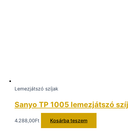
Lemezjátszó szíjak
Sanyo TP 1005 lemezjátszó szíj
4.288,00
Ft
Kosárba teszem