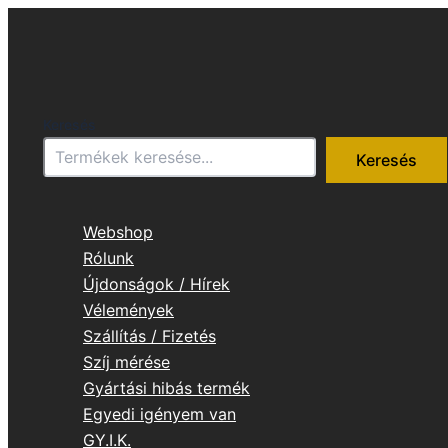
Skip
to
content
Keresés
Keresés
Webshop
Rólunk
Újdonságok / Hírek
Vélemények
Szállítás / Fizetés
Szíj mérése
Gyártási hibás termék
Egyedi igényem van
GY.I.K.