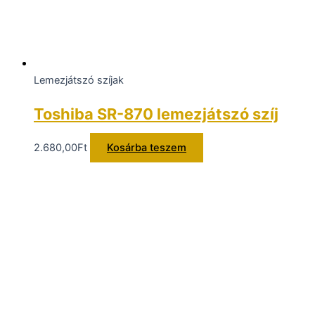
Lemezjátszó szíjak
Toshiba SR-870 lemezjátszó szíj
2.680,00
Ft
Kosárba teszem