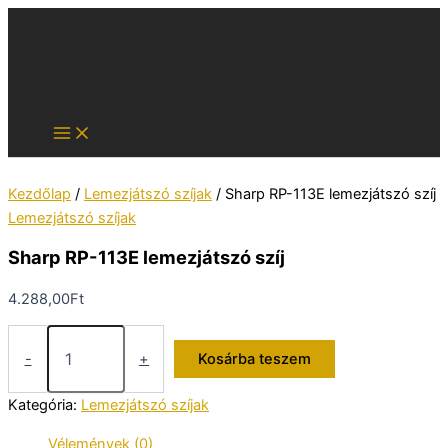
Skip
to
content
Kezdőlap
/
Lemezjátszó szíjak
/ Sharp RP-113E lemezjátszó szíj
Lemezjátszó szíjak
Sharp RP-113E lemezjátszó szíj
4.288,00
Ft
Sharp
RP-
-
+
Kosárba teszem
113E
lemezjátszó
Kategória:
Lemezjátszó szíjak
szíj
mennyiség
Vélemények (0)