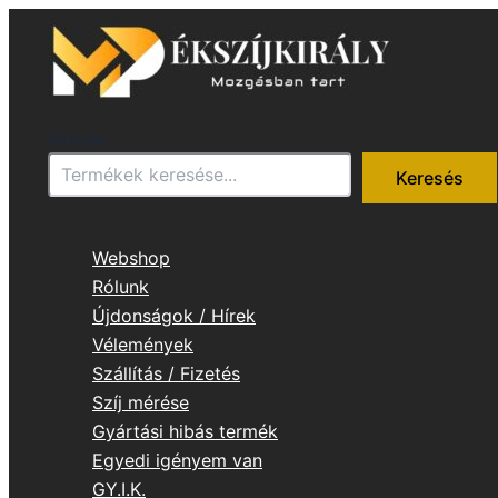
Skip
to
content
Keresés
Keresés
Webshop
Rólunk
Újdonságok / Hírek
Vélemények
Szállítás / Fizetés
Szíj mérése
Gyártási hibás termék
Egyedi igényem van
GY.I.K.