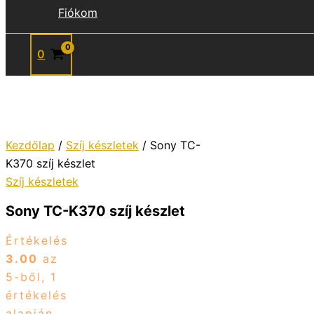
Fiókom
0
Kezdőlap
/
Szíj készletek
/ Sony TC-
K370 szíj készlet
Szíj készletek
Sony TC-K370 szíj készlet
Értékelés
3.00
az
5-ből,
1
értékelés
alapján