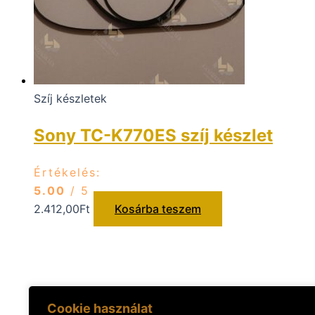
Szíj készletek
Sony TC-K770ES szíj készlet
Értékelés:
5.00
/ 5
2.412,00
Ft
Kosárba teszem
Cookie használat