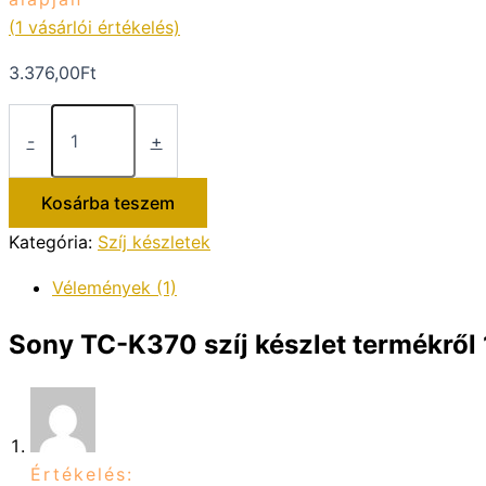
(
1
vásárlói értékelés)
3.376,00
Ft
Sony
TC-
-
+
K370
szíj
készlet
Kosárba teszem
mennyiség
Kategória:
Szíj készletek
Vélemények (1)
Sony TC-K370 szíj készlet
termékről 
Értékelés: