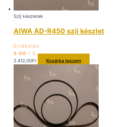
Szíj készletek
AIWA AD-R450 szíj készlet
Értékelés:
5.00
/ 5
2.412,00
Ft
Kosárba teszem