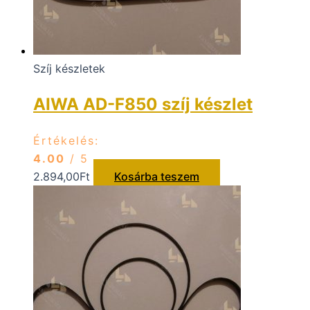
Szíj készletek
AIWA AD-F850 szíj készlet
Értékelés:
4.00
/ 5
2.894,00
Ft
Kosárba teszem