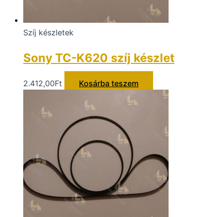
Szíj készletek
Sony TC-K620 szíj készlet
2.412,00
Ft
Kosárba teszem