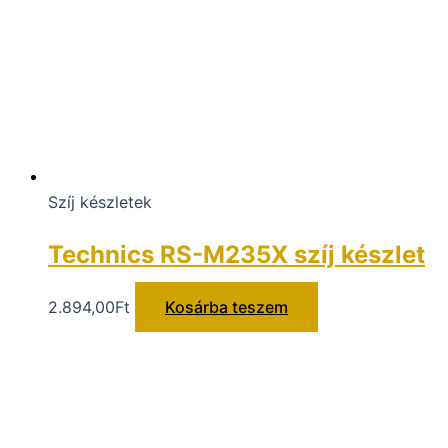
Szíj készletek
Technics RS-M235X szíj készlet
2.894,00
Ft
Kosárba teszem