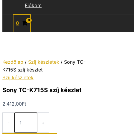
Fiókom
0
Kezdőlap
/
Szíj készletek
/ Sony TC-
K715S szíj készlet
Szíj készletek
Sony TC-K715S szíj készlet
2.412,00
Ft
Sony
TC-
-
+
K715S
szíj