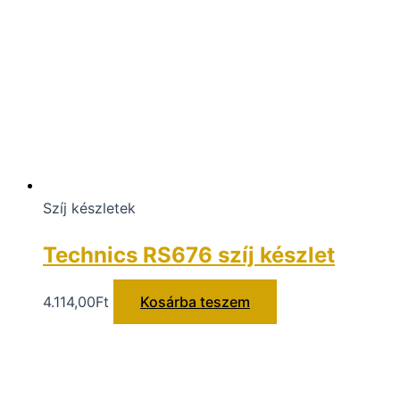
Szíj készletek
Technics RS676 szíj készlet
4.114,00
Ft
Kosárba teszem