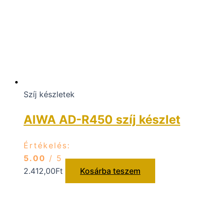
Szíj készletek
AIWA AD-R450 szíj készlet
Értékelés:
5.00
/ 5
2.412,00
Ft
Kosárba teszem