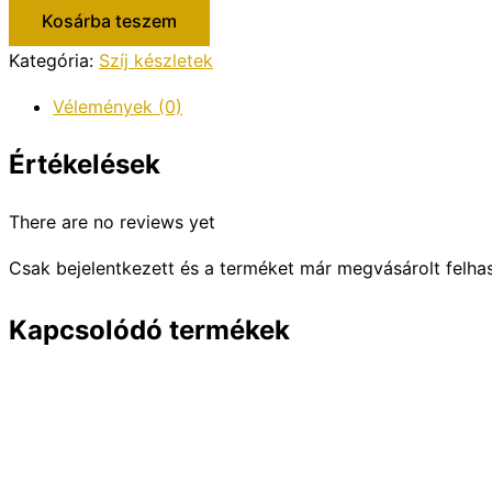
készlet
Kosárba teszem
mennyiség
Kategória:
Szíj készletek
Vélemények (0)
Értékelések
There are no reviews yet
Csak bejelentkezett és a terméket már megvásárolt felha
Kapcsolódó termékek