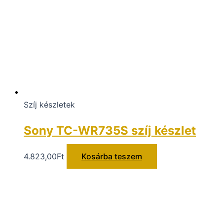
Szíj készletek
Sony TC-WR735S szíj készlet
4.823,00
Ft
Kosárba teszem