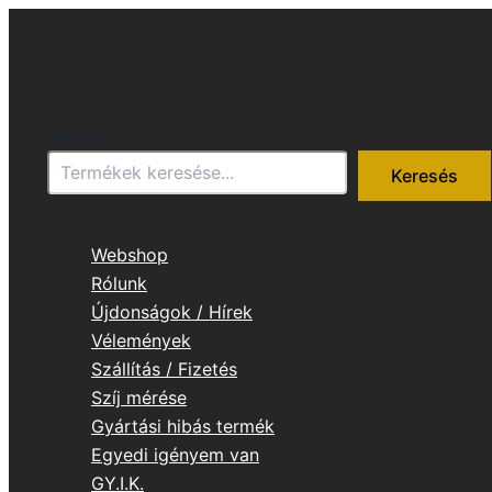
Skip
to
content
Keresés
Keresés
Webshop
Rólunk
Újdonságok / Hírek
Vélemények
Szállítás / Fizetés
Szíj mérése
Gyártási hibás termék
Egyedi igényem van
GY.I.K.