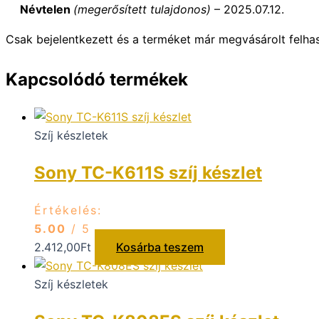
Névtelen
(megerősített tulajdonos)
–
2025.07.12.
Csak bejelentkezett és a terméket már megvásárolt felha
Kapcsolódó termékek
Szíj készletek
Sony TC-K611S szíj készlet
Értékelés:
5.00
/ 5
2.412,00
Ft
Kosárba teszem
Szíj készletek