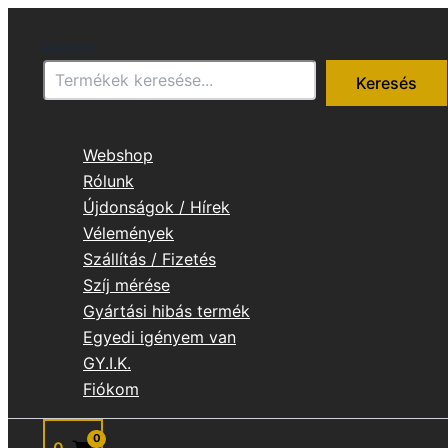
Skip
to
Keresés
content
Keresés
Webshop
Rólunk
Újdonságok / Hírek
Vélemények
Szállítás / Fizetés
Szíj mérése
Gyártási hibás termék
Egyedi igényem van
GY.I.K.
Fiókom