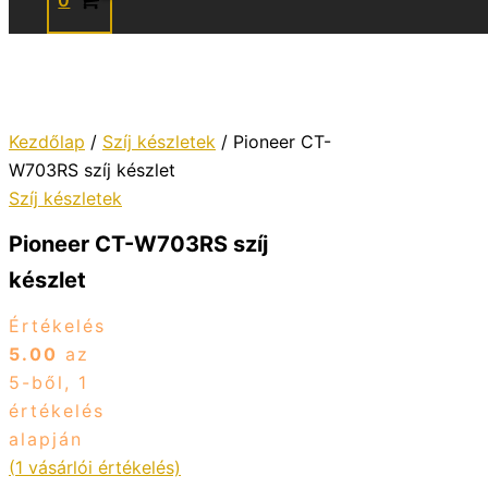
0
Kezdőlap
/
Szíj készletek
/ Pioneer CT-
W703RS szíj készlet
Szíj készletek
Pioneer CT-W703RS szíj
készlet
Értékelés
5.00
az
5-ből,
1
értékelés
alapján
(
1
vásárlói értékelés)