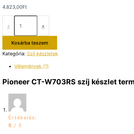
4.823,00
Ft
Pioneer
CT-
-
+
W703RS
szíj
készlet
Kosárba teszem
mennyiség
Kategória:
Szíj készletek
Vélemények (1)
Pioneer CT-W703RS szíj készlet
term
Értékelés:
5
/ 5