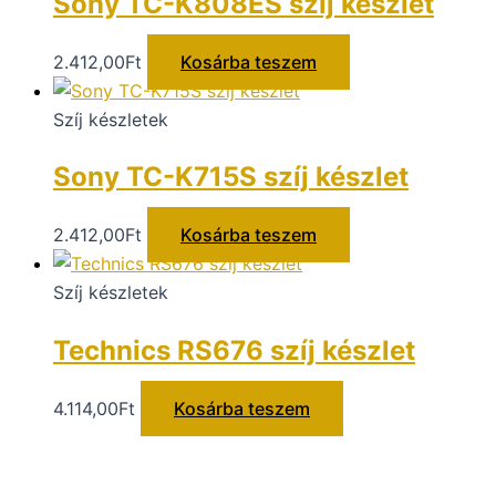
Sony TC-K808ES szíj készlet
2.412,00
Ft
Kosárba teszem
Szíj készletek
Sony TC-K715S szíj készlet
2.412,00
Ft
Kosárba teszem
Szíj készletek
Technics RS676 szíj készlet
4.114,00
Ft
Kosárba teszem