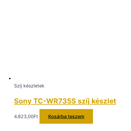
Szíj készletek
Sony TC-WR735S szíj készlet
4.823,00
Ft
Kosárba teszem