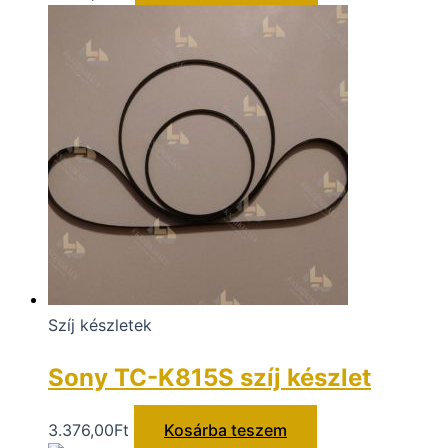
Szíj készletek
Sony TC-K815S szíj készlet
3.376,00
Ft
Kosárba teszem