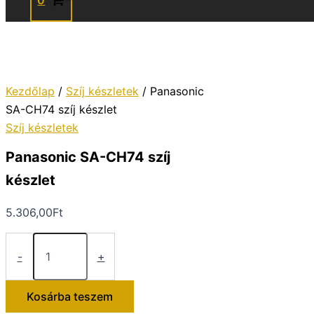
0
Kezdőlap
/
Szíj készletek
/ Panasonic
SA-CH74 szíj készlet
Szíj készletek
Panasonic SA-CH74 szíj
készlet
5.306,00
Ft
Panasonic
SA-
-
+
CH74
szíj
készlet
Kosárba teszem
mennyiség