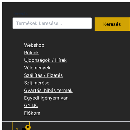
Skip
to
Keresés
content
Keresés
Webshop
Rólunk
Újdonságok / Hírek
Vélemények
Szállítás / Fizetés
Szíj mérése
Gyártási hibás termék
Egyedi igényem van
GY.I.K.
Fiókom