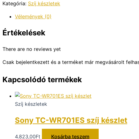
Kategória:
Szíj készletek
Vélemények (0)
Értékelések
There are no reviews yet
Csak bejelentkezett és a terméket már megvásárolt felha
Kapcsolódó termékek
Szíj készletek
Sony TC-WR701ES szíj készlet
4.823,00
Ft
Kosárba teszem