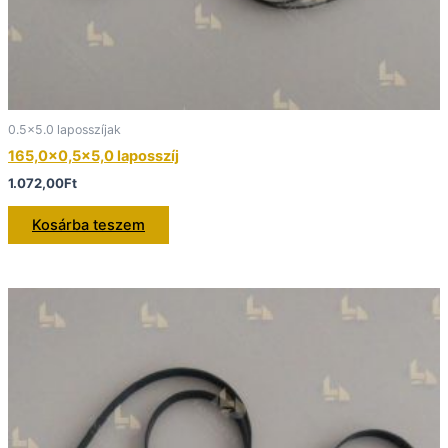
0.5x5.0 laposszíjak
165,0×0,5×5,0 laposszíj
1.072,00
Ft
Kosárba teszem