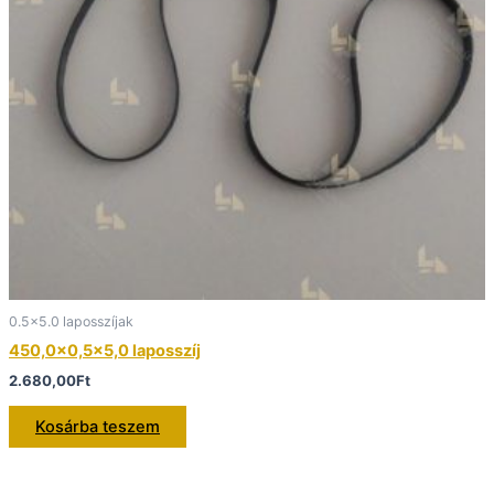
0.5x5.0 laposszíjak
450,0×0,5×5,0 laposszíj
2.680,00
Ft
Kosárba teszem