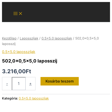
Skip
to
content
Kezdőlap
/
Laposszíjak
/
0.5x5.0 laposszíjak
/ 502,0×0,5×5,0
laposszíj
0.5x5.0 laposszíjak
502,0×0,5×5,0 laposszíj
3.216,00
Ft
502,0×0,5×5,0
Kosárba teszem
-
+
laposszíj
mennyiség
Kategória:
0.5x5.0 laposszíjak