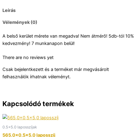
Leírás
Vélemények (0)
A belső kerület mérete van megadva! Nem átmérő! 5db-tól 10%
kedvezmény! 7 munkanapon belül!
There are no reviews yet
Csak bejelentkezett és a terméket már megvásárolt
felhasználók írhatnak véleményt.
Kapcsolódó termékek
0.5x5.0 laposszíjak
565,0×0,5×5,0 laposszíj