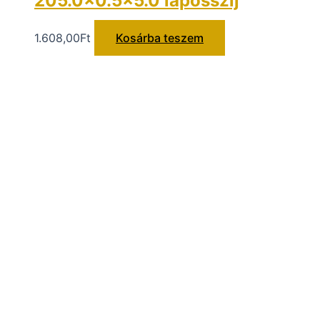
205.0×0.5×5.0 laposszíj
1.608,00
Ft
Kosárba teszem