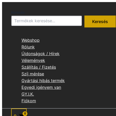
Skip
to
Keresés
content
Keresés
Webshop
Rólunk
Újdonságok / Hírek
Vélemények
Szállítás / Fizetés
Szíj mérése
Gyártási hibás termék
Egyedi igényem van
GY.I.K.
Fiókom