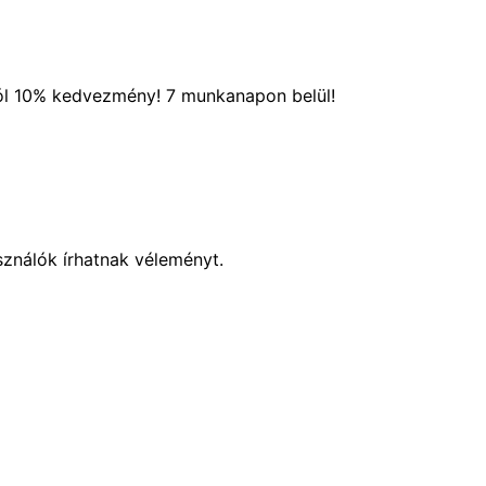
ól 10% kedvezmény! 7 munkanapon belül!
sználók írhatnak véleményt.