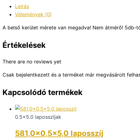
Leírás
Vélemények (0)
A belső kerület mérete van megadva! Nem átmérő! 5db-t
Értékelések
There are no reviews yet
Csak bejelentkezett és a terméket már megvásárolt felha
Kapcsolódó termékek
0.5x5.0 laposszíjak
581,0×0,5×5,0 laposszíj