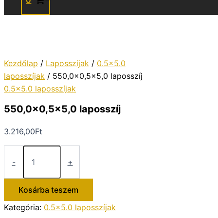
0
Kezdőlap
/
Laposszíjak
/
0.5x5.0
laposszíjak
/ 550,0×0,5×5,0 laposszíj
0.5x5.0 laposszíjak
550,0×0,5×5,0 laposszíj
3.216,00
Ft
550,0×0,5×5,0
laposszíj
-
+
mennyiség
Kosárba teszem
Kategória:
0.5x5.0 laposszíjak