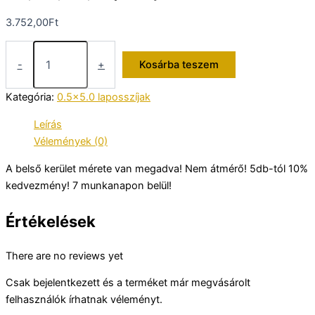
3.752,00
Ft
612,0×0,5×5,0
laposszíj
-
+
Kosárba teszem
mennyiség
Kategória:
0.5x5.0 laposszíjak
Leírás
Vélemények (0)
A belső kerület mérete van megadva! Nem átmérő! 5db-tól 10%
kedvezmény! 7 munkanapon belül!
Értékelések
There are no reviews yet
Csak bejelentkezett és a terméket már megvásárolt
felhasználók írhatnak véleményt.