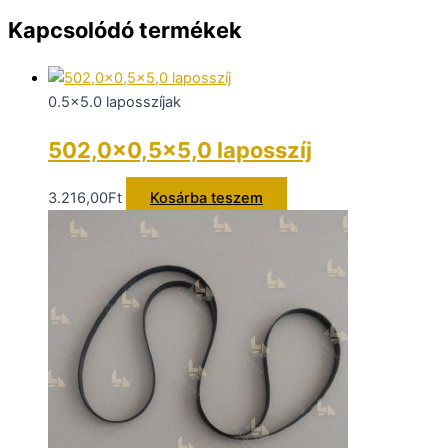
Kapcsolódó termékek
0.5x5.0 laposszíjak
502,0×0,5×5,0 laposszíj
3.216,00
Ft
Kosárba teszem