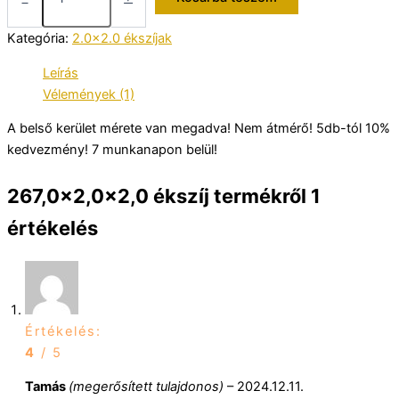
mennyiség
Kategória:
2.0x2.0 ékszíjak
Leírás
Vélemények (1)
A belső kerület mérete van megadva! Nem átmérő! 5db-tól 10%
kedvezmény! 7 munkanapon belül!
267,0×2,0×2,0 ékszíj
termékről 1
értékelés
Értékelés:
4
/ 5
Tamás
(megerősített tulajdonos)
–
2024.12.11.