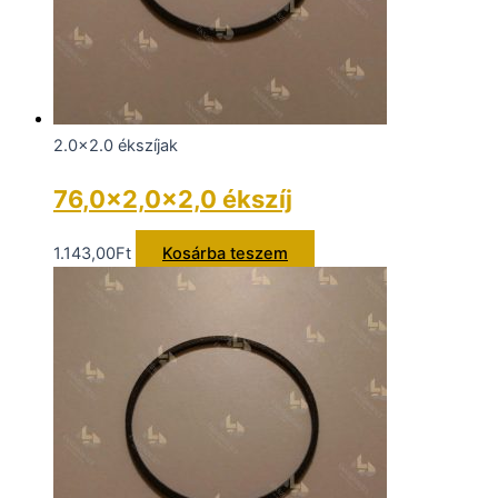
2.0x2.0 ékszíjak
76,0×2,0x2,0 ékszíj
1.143,00
Ft
Kosárba teszem