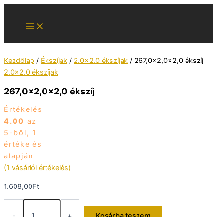
Skip
to
content
Kezdőlap
/
Ékszíjak
/
2.0x2.0 ékszíjak
/ 267,0×2,0×2,0 ékszíj
2.0x2.0 ékszíjak
267,0×2,0×2,0 ékszíj
Értékelés
4.00
az
5-ből,
1
értékelés
alapján
(
1
vásárlói értékelés)
1.608,00
Ft
267,0×2,0×2,0
ékszíj
-
+
Kosárba teszem