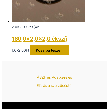
2.0x2.0 ékszíjak
160,0×2,0×2,0 ékszíj
1.072,00
Ft
Kosárba teszem
ÁSZF és Adatkezelés
Elállás a szerződéstől