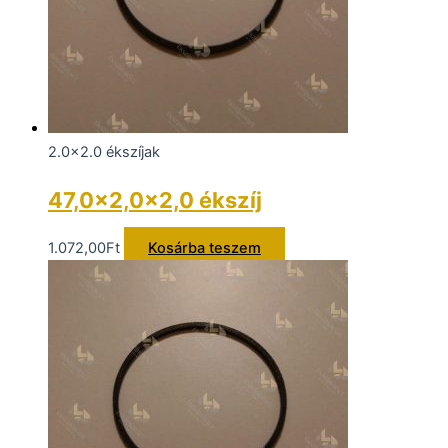
2.0x2.0 ékszíjak
47,0×2,0×2,0 ékszíj
1.072,00
Ft
Kosárba teszem