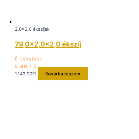
2.0x2.0 ékszíjak
79,0×2,0×2,0 ékszíj
Értékelés:
5.00
/ 5
1.143,00
Ft
Kosárba teszem