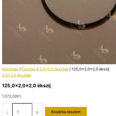
Kezdőlap
/
Ékszíjak
/
2.0x2.0 ékszíjak
/ 125,0×2,0×2,0 ékszíj
2.0x2.0 ékszíjak
125,0×2,0×2,0 ékszíj
1.072,00
Ft
125,0×2,0×2,0
ékszíj
-
+
Kosárba teszem
mennyiség