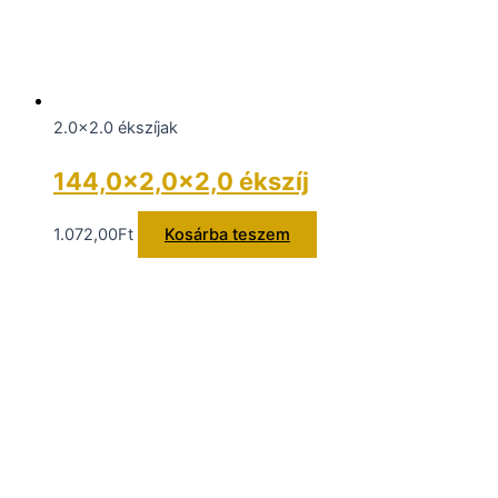
2.0x2.0 ékszíjak
144,0×2,0×2,0 ékszíj
1.072,00
Ft
Kosárba teszem