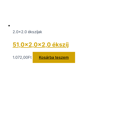
2.0x2.0 ékszíjak
51,0×2,0×2,0 ékszíj
1.072,00
Ft
Kosárba teszem