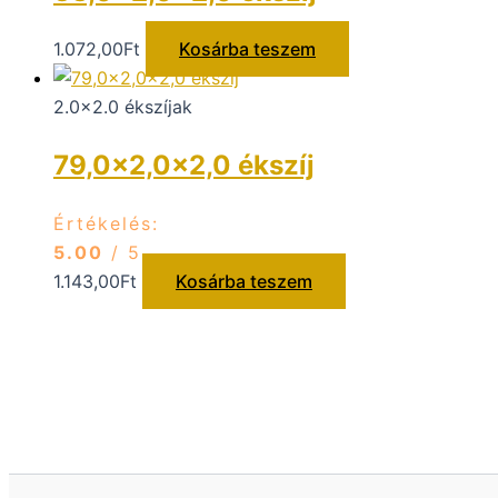
1.072,00
Ft
Kosárba teszem
2.0x2.0 ékszíjak
79,0×2,0×2,0 ékszíj
Értékelés:
5.00
/ 5
1.143,00
Ft
Kosárba teszem