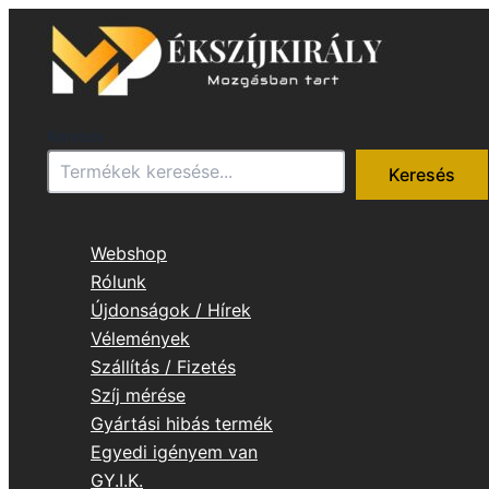
Skip
to
content
Keresés
Keresés
Webshop
Rólunk
Újdonságok / Hírek
Vélemények
Szállítás / Fizetés
Szíj mérése
Gyártási hibás termék
Egyedi igényem van
GY.I.K.