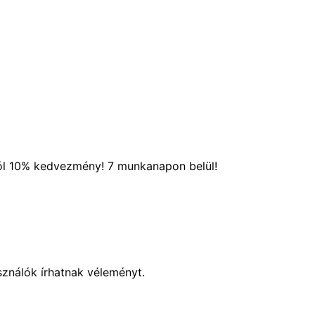
ól 10% kedvezmény! 7 munkanapon belül!
sználók írhatnak véleményt.