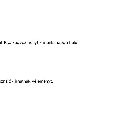
ól 10% kedvezmény! 7 munkanapon belül!
sználók írhatnak véleményt.