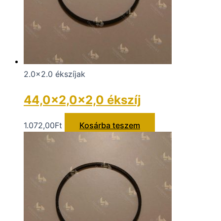
2.0x2.0 ékszíjak
44,0×2,0×2,0 ékszíj
1.072,00
Ft
Kosárba teszem