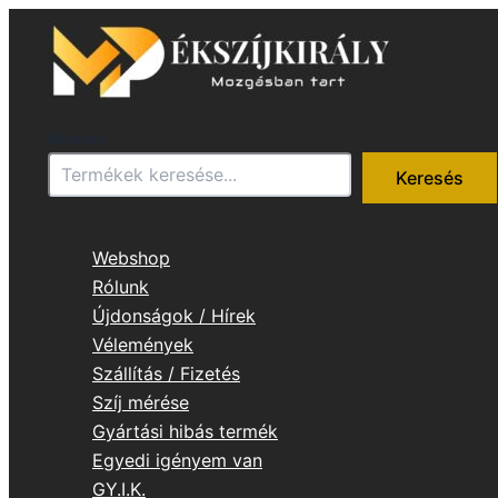
Skip
to
content
Keresés
Keresés
Webshop
Rólunk
Újdonságok / Hírek
Vélemények
Szállítás / Fizetés
Szíj mérése
Gyártási hibás termék
Egyedi igényem van
GY.I.K.