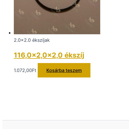
2.0x2.0 ékszíjak
116,0×2,0×2,0 ékszíj
1.072,00
Ft
Kosárba teszem