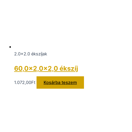
2.0x2.0 ékszíjak
60,0×2,0×2,0 ékszíj
1.072,00
Ft
Kosárba teszem