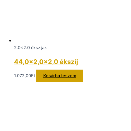
2.0x2.0 ékszíjak
44,0×2,0×2,0 ékszíj
1.072,00
Ft
Kosárba teszem