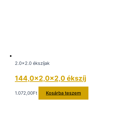
2.0x2.0 ékszíjak
144,0×2,0×2,0 ékszíj
1.072,00
Ft
Kosárba teszem