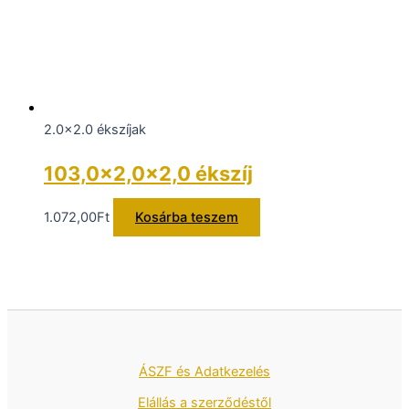
2.0x2.0 ékszíjak
103,0×2,0×2,0 ékszíj
1.072,00
Ft
Kosárba teszem
ÁSZF és Adatkezelés
Elállás a szerződéstől