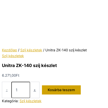
Kezdőlap
/
Szíj készletek
/ Unitra ZK-140 szíj készlet
Szíj készletek
Unitra ZK-140 szíj készlet
6.271,00
Ft
Unitra
ZK-
-
+
Kosárba teszem
140
szíj
Kategória:
Szíj készletek
készlet
mennyiség