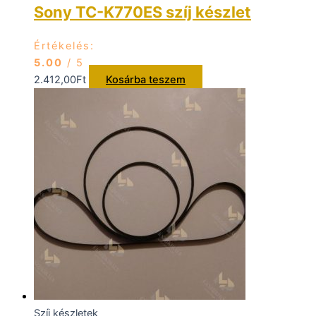
Sony TC-K770ES szíj készlet
Értékelés:
5.00
/ 5
2.412,00
Ft
Kosárba teszem
Szíj készletek