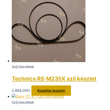
Szíj készletek
Technics RS-M235X szíj készlet
2.894,00
Ft
Kosárba teszem
Szíj készletek