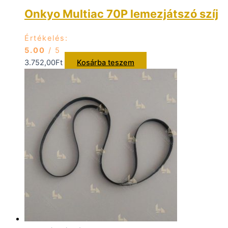
Onkyo Multiac 70P lemezjátszó szíj
Értékelés:
5.00
/ 5
3.752,00
Ft
Kosárba teszem