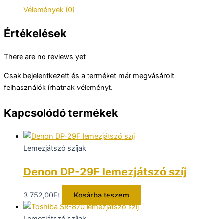
mennyiség
Vélemények (0)
Értékelések
There are no reviews yet
Csak bejelentkezett és a terméket már megvásárolt
felhasználók írhatnak véleményt.
Kapcsolódó termékek
Lemezjátszó szíjak
Denon DP-29F lemezjátszó szíj
3.752,00
Ft
Kosárba teszem
Lemezjátszó szíjak