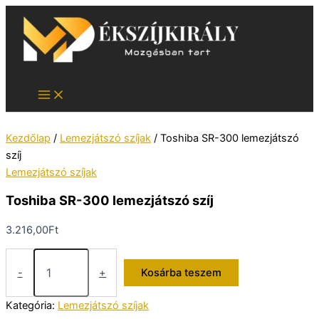
Skip
to
content
Kezdőlap
/
Lemezjátszó szíjak
/ Toshiba SR-300 lemezjátszó
szíj
Lemezjátszó szíjak
Toshiba SR-300 lemezjátszó szíj
3.216,00
Ft
Toshiba
SR-
-
+
Kosárba teszem
300
lemezjátszó
Kategória:
Lemezjátszó szíjak
szíj