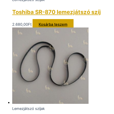
Toshiba SR-870 lemezjátszó szíj
2.680,00
Ft
Kosárba teszem
Lemezjátszó szíjak