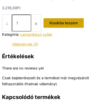
3.216,00
Ft
Thorens
TD
-
+
Kosárba teszem
320
lemezjátszó
Kategória:
Lemezjátszó szíjak
szíj
mennyiség
Vélemények (0)
Értékelések
There are no reviews yet
Csak bejelentkezett és a terméket már megvásárolt
felhasználók írhatnak véleményt.
Kapcsolódó termékek