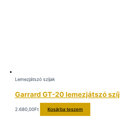
Lemezjátszó szíjak
Garrard GT-20 lemezjátszó szíj
2.680,00
Ft
Kosárba teszem