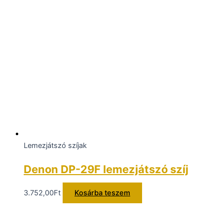
Lemezjátszó szíjak
Denon DP-29F lemezjátszó szíj
3.752,00
Ft
Kosárba teszem