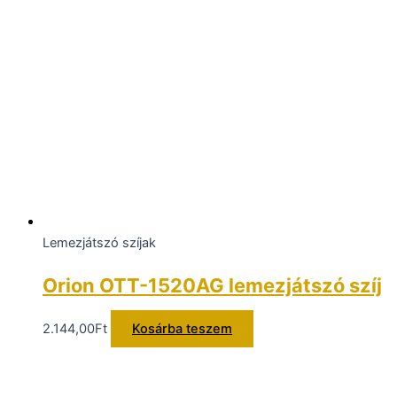
Lemezjátszó szíjak
Orion OTT-1520AG lemezjátszó szíj
2.144,00
Ft
Kosárba teszem