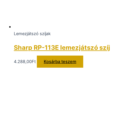
Lemezjátszó szíjak
Sharp RP-113E lemezjátszó szíj
4.288,00
Ft
Kosárba teszem