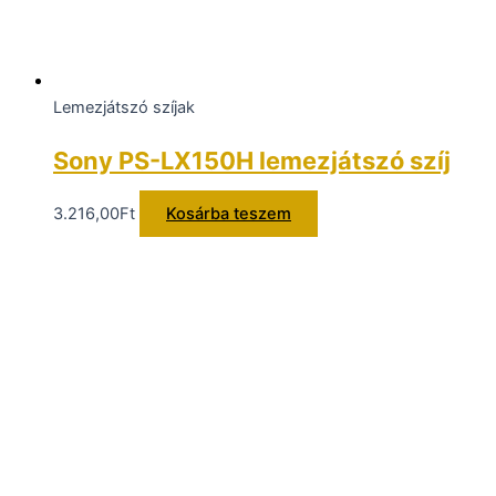
Lemezjátszó szíjak
Sony PS-LX150H lemezjátszó szíj
3.216,00
Ft
Kosárba teszem