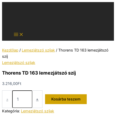
Skip
to
content
Kezdőlap
/
Lemezjátszó szíjak
/ Thorens TD 163 lemezjátszó
szíj
Lemezjátszó szíjak
Thorens TD 163 lemezjátszó szíj
3.216,00
Ft
Thorens
TD
-
+
Kosárba teszem
163
lemezjátszó
Kategória:
Lemezjátszó szíjak
szíj