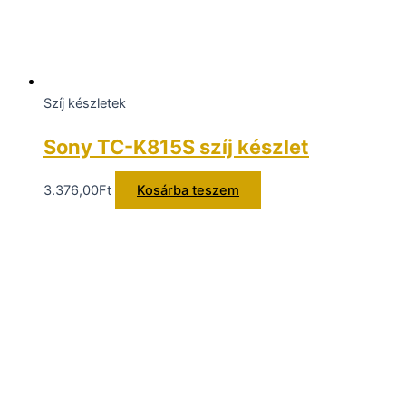
Szíj készletek
Sony TC-K815S szíj készlet
3.376,00
Ft
Kosárba teszem