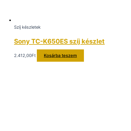
Szíj készletek
Sony TC-K650ES szíj készlet
2.412,00
Ft
Kosárba teszem