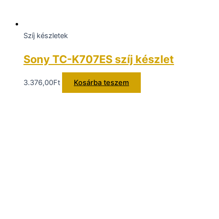
Szíj készletek
Sony TC-K707ES szíj készlet
3.376,00
Ft
Kosárba teszem