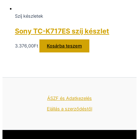
Szíj készletek
Sony TC-K717ES szíj készlet
3.376,00
Ft
Kosárba teszem
ÁSZF és Adatkezelés
Elállás a szerződéstől