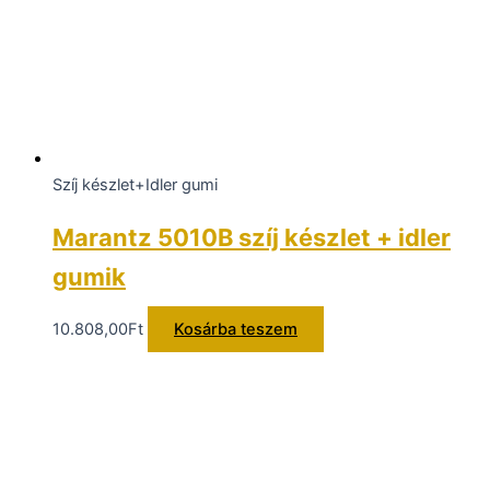
Szíj készlet+Idler gumi
Marantz 5010B szíj készlet + idler
gumik
10.808,00
Ft
Kosárba teszem