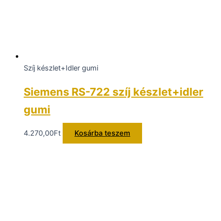
Szíj készlet+Idler gumi
Siemens RS-722 szíj készlet+idler
gumi
4.270,00
Ft
Kosárba teszem