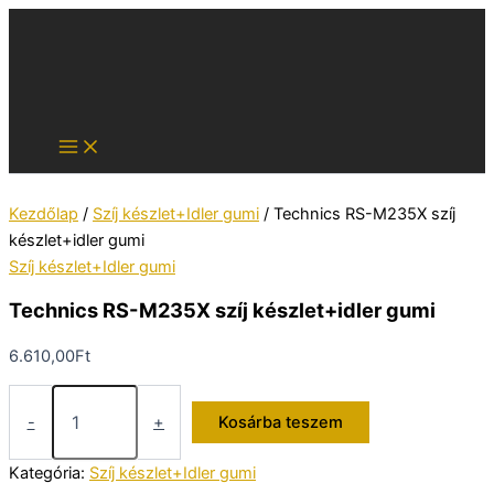
Skip
to
content
Kezdőlap
/
Szíj készlet+Idler gumi
/ Technics RS-M235X szíj
készlet+idler gumi
Szíj készlet+Idler gumi
Technics RS-M235X szíj készlet+idler gumi
6.610,00
Ft
Technics
RS-
-
+
Kosárba teszem
M235X
szíj
Kategória:
Szíj készlet+Idler gumi
készlet+idler