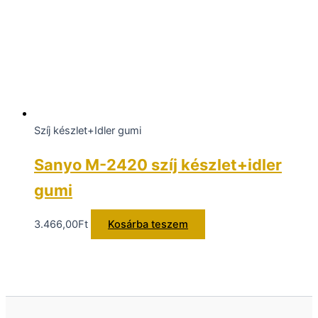
Szíj készlet+Idler gumi
Sanyo M-2420 szíj készlet+idler
gumi
3.466,00
Ft
Kosárba teszem