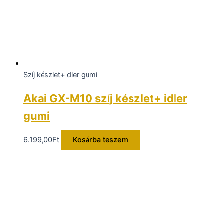
Szíj készlet+Idler gumi
Akai GX-M10 szíj készlet+ idler
gumi
6.199,00
Ft
Kosárba teszem