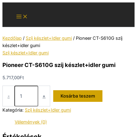
Skip
to
content
Kezdőlap
/
Szíj készlet+Idler gumi
/ Pioneer CT-S610G szíj
készlet+idler gumi
Szíj készlet+Idler gumi
Pioneer CT-S610G szíj készlet+idler gumi
5.717,00
Ft
Pioneer
CT-
-
+
Kosárba teszem
S610G
szíj
Kategória:
Szíj készlet+Idler gumi
készlet+idler
gumi
Vélemények (0)
mennyiség
Értékelések