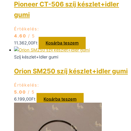
Pioneer CT-506 szíj készlet+idler
gumi
Értékelés:
4.60
/ 5
11.362,00
Ft
Kosárba teszem
Szíj készlet+Idler gumi
Orion SM250 szíj készlet+idler gumi
Értékelés:
5.00
/ 5
6.199,00
Ft
Kosárba teszem