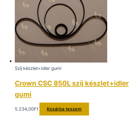
Szíj készlet+Idler gumi
Crown CSC 850L szíj készlet+idler
gumi
5.234,00
Ft
Kosárba teszem