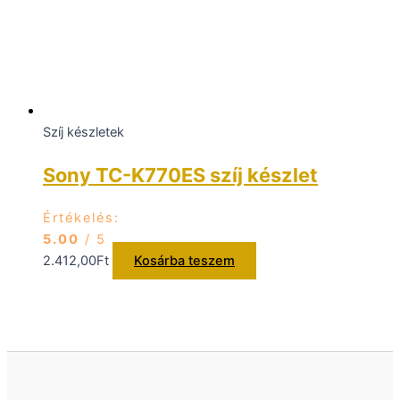
Szíj készletek
Sony TC-K770ES szíj készlet
Értékelés:
5.00
/ 5
2.412,00
Ft
Kosárba teszem