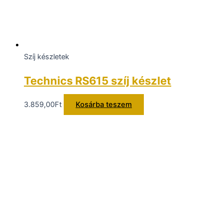
Szíj készletek
Technics RS615 szíj készlet
3.859,00
Ft
Kosárba teszem