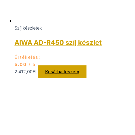
Szíj készletek
AIWA AD-R450 szíj készlet
Értékelés:
5.00
/ 5
2.412,00
Ft
Kosárba teszem