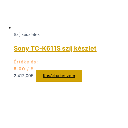
Szíj készletek
Sony TC-K611S szíj készlet
Értékelés:
5.00
/ 5
2.412,00
Ft
Kosárba teszem