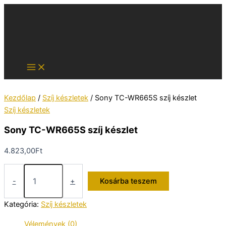
Skip
to
content
Kezdőlap
/
Szíj készletek
/ Sony TC-WR665S szíj készlet
Szíj készletek
Sony TC-WR665S szíj készlet
4.823,00
Ft
Sony
TC-
-
+
Kosárba teszem
WR665S
szíj
Kategória:
Szíj készletek
készlet
mennyiség
Vélemények (0)