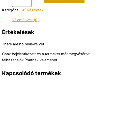
WR350Z
szíj
Kategória:
Szíj készletek
készlet
mennyiség
Vélemények (0)
Értékelések
There are no reviews yet
Csak bejelentkezett és a terméket már megvásárolt
felhasználók írhatnak véleményt.
Kapcsolódó termékek