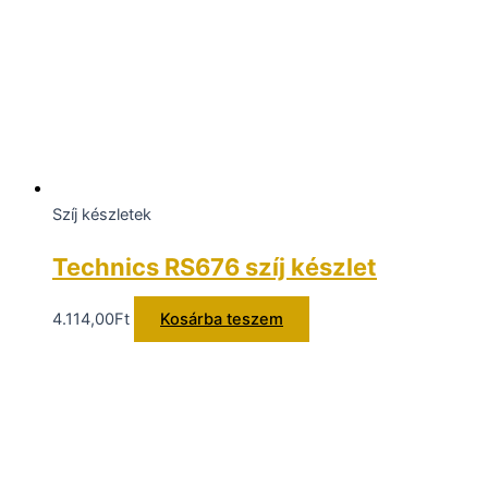
Szíj készletek
Technics RS676 szíj készlet
4.114,00
Ft
Kosárba teszem