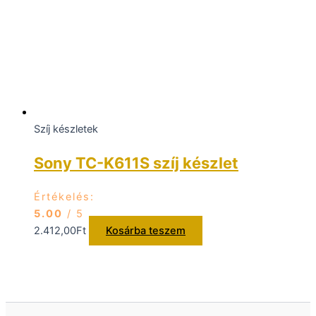
Szíj készletek
Sony TC-K611S szíj készlet
Értékelés:
5.00
/ 5
2.412,00
Ft
Kosárba teszem