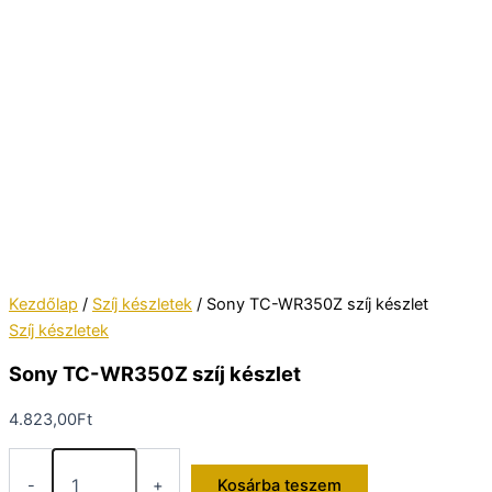
Kezdőlap
/
Szíj készletek
/ Sony TC-WR350Z szíj készlet
Szíj készletek
Sony TC-WR350Z szíj készlet
4.823,00
Ft
Sony
TC-
-
+
Kosárba teszem