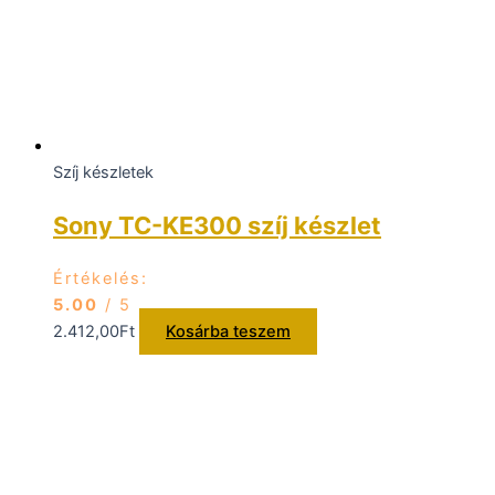
Szíj készletek
Sony TC-KE300 szíj készlet
Értékelés:
5.00
/ 5
2.412,00
Ft
Kosárba teszem