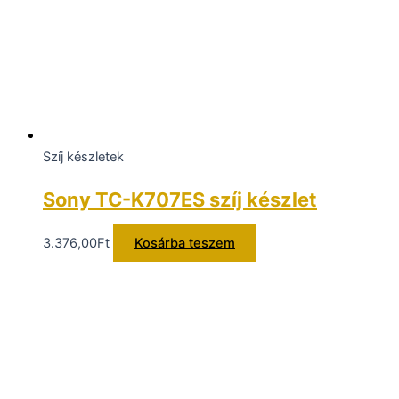
Szíj készletek
Sony TC-K707ES szíj készlet
3.376,00
Ft
Kosárba teszem