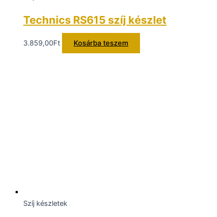
Technics RS615 szíj készlet
3.859,00
Ft
Kosárba teszem
Szíj készletek