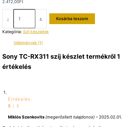
2.412,00
Ft
Sony
TC-
-
+
Kosárba teszem
RX311
szíj
Kategória:
Szíj készletek
készlet
mennyiség
Vélemények (1)
Sony TC-RX311 szíj készlet
termékről 1
értékelés
Értékelés:
5
/ 5
Miklós Szenkovits
(megerősített tulajdonos)
–
2025.02.01.