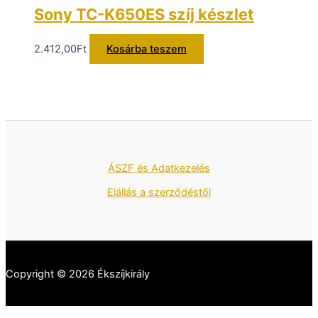
Sony TC-K650ES szíj készlet
2.412,00
Ft
Kosárba teszem
ÁSZF és Adatkezelés
Elállás a szerződéstől
Copyright © 2026 Ékszíjkirály