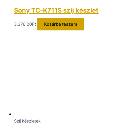
Sony TC-K711S szíj készlet
3.376,00
Ft
Kosárba teszem
Szíj készletek