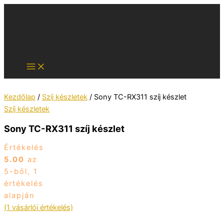
Skip
to
content
Kezdőlap
/
Szíj készletek
/ Sony TC-RX311 szíj készlet
Szíj készletek
Sony TC-RX311 szíj készlet
Értékelés
5.00
az
5-ből,
1
értékelés
alapján
(
1
vásárlói értékelés)