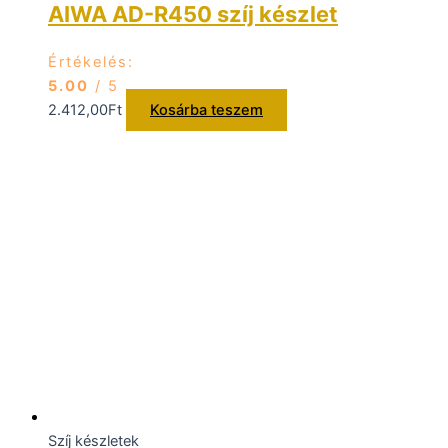
AIWA AD-R450 szíj készlet
Értékelés:
5.00
/ 5
2.412,00
Ft
Kosárba teszem
Szíj készletek