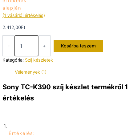
értékelés
alapján
(
1
vásárlói értékelés)
2.412,00
Ft
Sony
TC-
-
+
Kosárba teszem
K390
szíj
Kategória:
Szíj készletek
készlet
mennyiség
Vélemények (1)
Sony TC-K390 szíj készlet
termékről 1
értékelés
Értékelés: