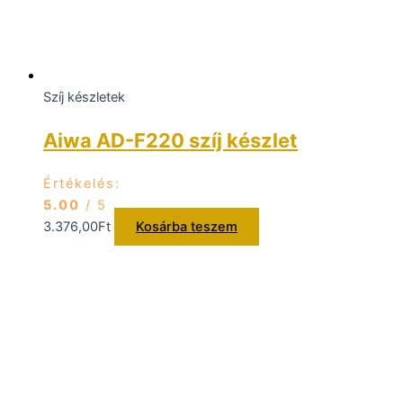
Szíj készletek
Aiwa AD-F220 szíj készlet
Értékelés:
5.00
/ 5
3.376,00
Ft
Kosárba teszem