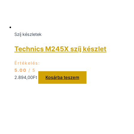
Szíj készletek
Technics M245X szíj készlet
Értékelés:
5.00
/ 5
2.894,00
Ft
Kosárba teszem