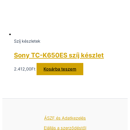
Szíj készletek
Sony TC-K650ES szíj készlet
2.412,00
Ft
Kosárba teszem
ÁSZF és Adatkezelés
Elállás a szerződéstől