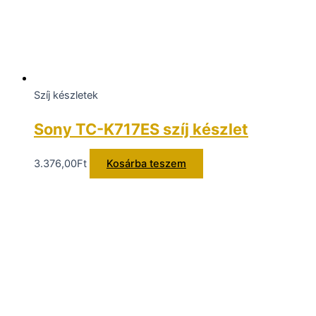
Szíj készletek
Sony TC-K717ES szíj készlet
3.376,00
Ft
Kosárba teszem