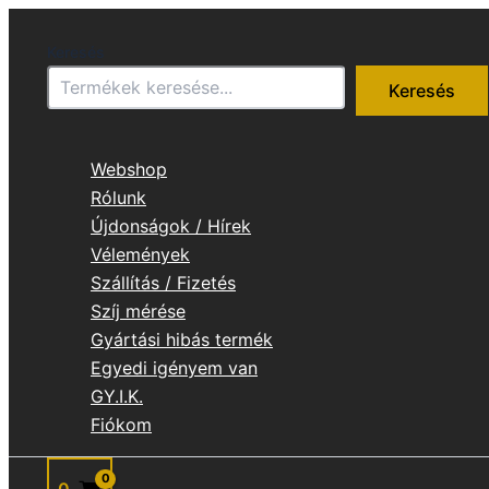
Skip
to
Keresés
content
Keresés
Webshop
Rólunk
Újdonságok / Hírek
Vélemények
Szállítás / Fizetés
Szíj mérése
Gyártási hibás termék
Egyedi igényem van
GY.I.K.
Fiókom