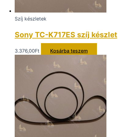
Szíj készletek
Sony TC-K717ES szíj készlet
3.376,00
Ft
Kosárba teszem