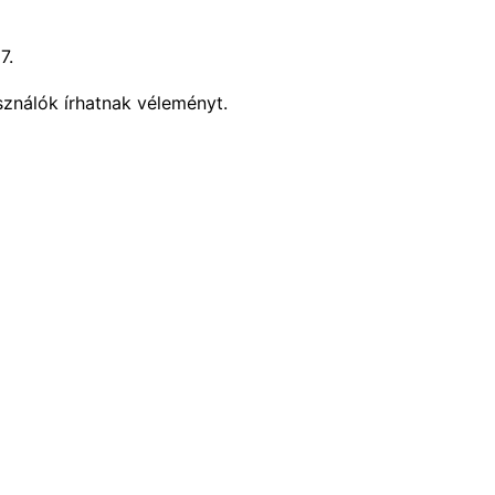
7.
sználók írhatnak véleményt.