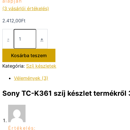
alapján
(
3
vásárlói értékelés)
2.412,00
Ft
Sony
TC-
-
+
K361
szíj
készlet
Kosárba teszem
mennyiség
Kategória:
Szíj készletek
Vélemények (3)
Sony TC-K361 szíj készlet
termékről 
Értékelés: