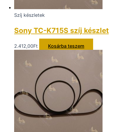
Szíj készletek
Sony TC-K715S szíj készlet
2.412,00
Ft
Kosárba teszem