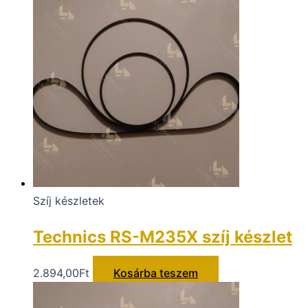
Szíj készletek
Technics RS-M235X szíj készlet
2.894,00
Ft
Kosárba teszem