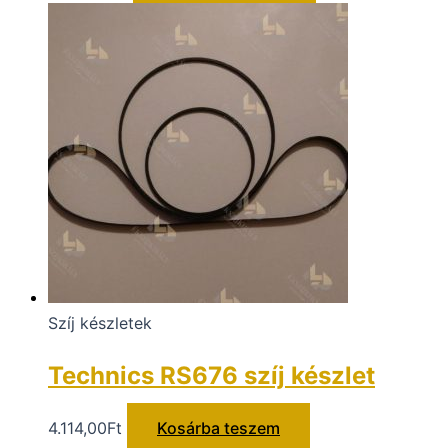
Szíj készletek
Technics RS676 szíj készlet
4.114,00
Ft
Kosárba teszem