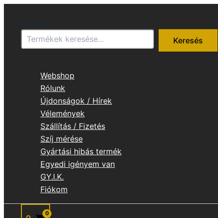
Skip
to
Keresés
content
Keresés
Webshop
Rólunk
Újdonságok / Hírek
Vélemények
Szállítás / Fizetés
Szíj mérése
Gyártási hibás termék
Egyedi igényem van
GY.I.K.
Fiókom