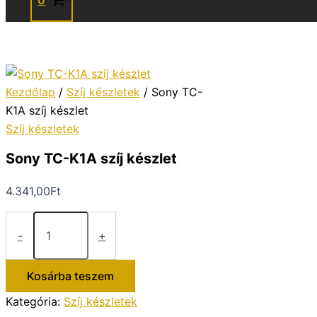
0
Kezdőlap
/
Szíj készletek
/ Sony TC-
K1A szíj készlet
Szíj készletek
Sony TC-K1A szíj készlet
4.341,00
Ft
Sony
TC-
-
+
K1A
szíj
készlet
Kosárba teszem
mennyiség
Kategória:
Szíj készletek