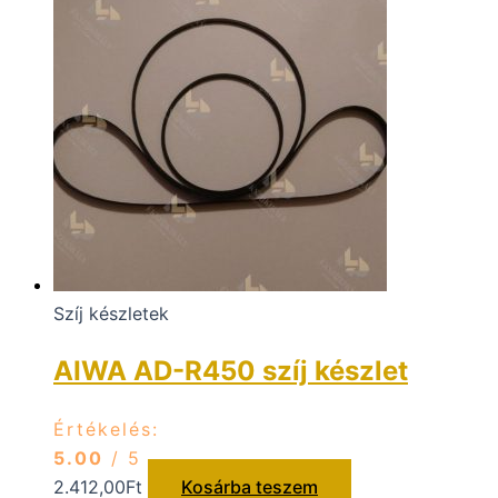
Szíj készletek
AIWA AD-R450 szíj készlet
Értékelés:
5.00
/ 5
2.412,00
Ft
Kosárba teszem