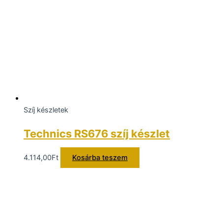
Szíj készletek
Technics RS676 szíj készlet
4.114,00
Ft
Kosárba teszem