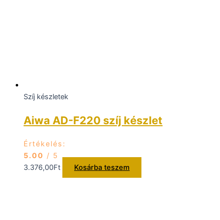
Szíj készletek
Aiwa AD-F220 szíj készlet
Értékelés:
5.00
/ 5
3.376,00
Ft
Kosárba teszem