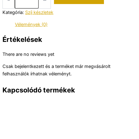
A590
szíj
Kategória:
Szíj készletek
készlet
mennyiség
Vélemények (0)
Értékelések
There are no reviews yet
Csak bejelentkezett és a terméket már megvásárolt
felhasználók írhatnak véleményt.
Kapcsolódó termékek