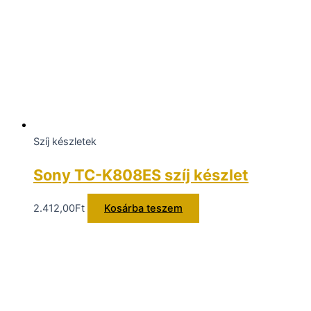
Szíj készletek
Sony TC-K808ES szíj készlet
2.412,00
Ft
Kosárba teszem