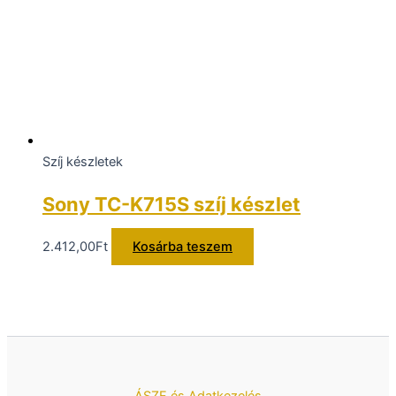
Szíj készletek
Sony TC-K715S szíj készlet
2.412,00
Ft
Kosárba teszem