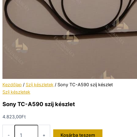
Kezdőlap
/
Szíj készletek
/ Sony TC-A590 szíj készlet
Szíj készletek
Sony TC-A590 szíj készlet
4.823,00
Ft
Sony
TC-
-
+
Kosárba teszem