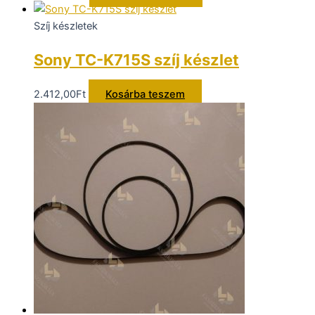
Szíj készletek
Sony TC-K715S szíj készlet
2.412,00
Ft
Kosárba teszem