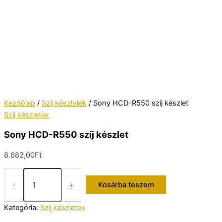
Kezdőlap
/
Szíj készletek
/ Sony HCD-R550 szíj készlet
Szíj készletek
Sony HCD-R550 szíj készlet
8.682,00
Ft
Sony
HCD-
-
+
Kosárba teszem
R550
szíj
Kategória:
Szíj készletek
készlet
mennyiség