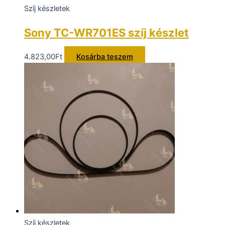
Szíj készletek
Sony TC-WR701ES szíj készlet
4.823,00
Ft
Kosárba teszem
Szíj készletek