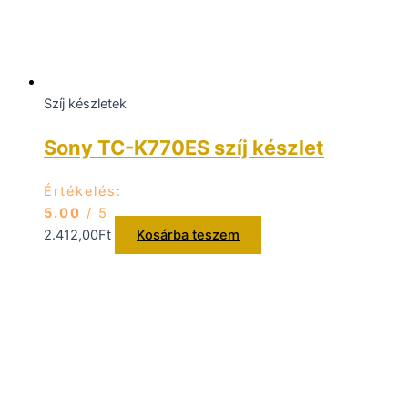
Szíj készletek
Sony TC-K770ES szíj készlet
Értékelés:
5.00
/ 5
2.412,00
Ft
Kosárba teszem