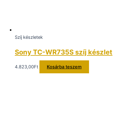
Szíj készletek
Sony TC-WR735S szíj készlet
4.823,00
Ft
Kosárba teszem