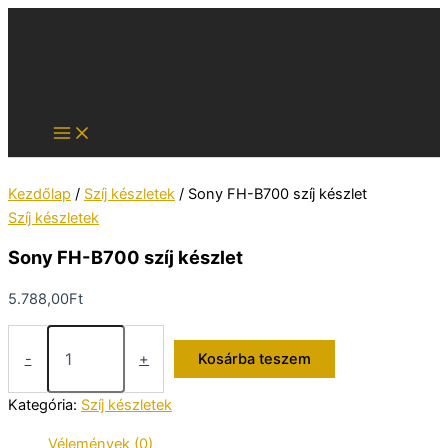
Skip
to
content
Kezdőlap
/
Szíj készletek
/ Sony FH-B700 szíj készlet
Szíj készletek
Sony FH-B700 szíj készlet
5.788,00
Ft
Sony
FH-
-
+
Kosárba teszem
B700
szíj
Kategória:
Szíj készletek
készlet
mennyiség
Vélemények (0)