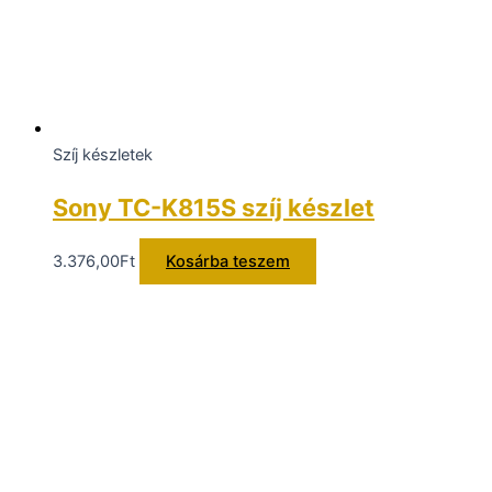
Szíj készletek
Sony TC-K815S szíj készlet
3.376,00
Ft
Kosárba teszem