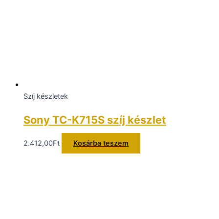
Szíj készletek
Sony TC-K715S szíj készlet
2.412,00
Ft
Kosárba teszem