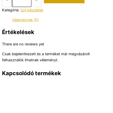
95M
szíj
Kategória:
Szíj készletek
készlet
mennyiség
Vélemények (0)
Értékelések
There are no reviews yet
Csak bejelentkezett és a terméket már megvásárolt
felhasználók írhatnak véleményt.
Kapcsolódó termékek