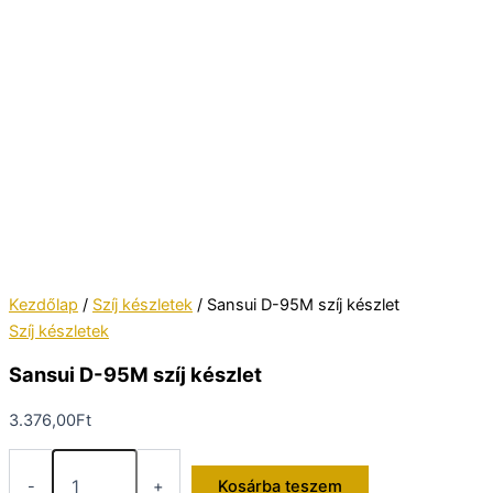
Kezdőlap
/
Szíj készletek
/ Sansui D-95M szíj készlet
Szíj készletek
Sansui D-95M szíj készlet
3.376,00
Ft
Sansui
D-
-
+
Kosárba teszem