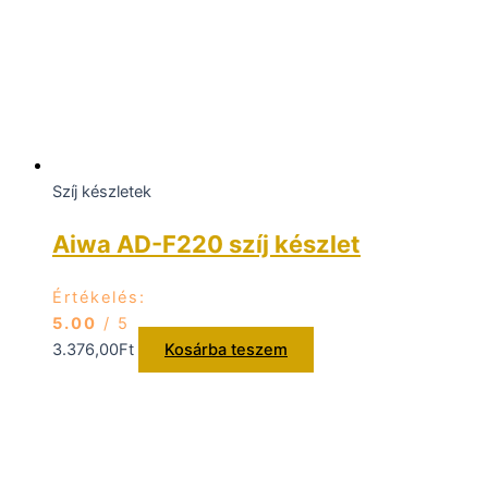
Szíj készletek
Aiwa AD-F220 szíj készlet
Értékelés:
5.00
/ 5
3.376,00
Ft
Kosárba teszem