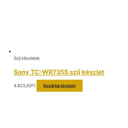
Szíj készletek
Sony TC-WR735S szíj készlet
4.823,00
Ft
Kosárba teszem