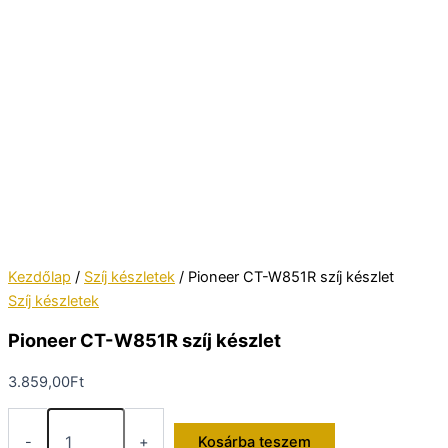
Kezdőlap
/
Szíj készletek
/ Pioneer CT-W851R szíj készlet
Szíj készletek
Pioneer CT-W851R szíj készlet
3.859,00
Ft
Pioneer
CT-
-
+
Kosárba teszem