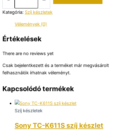
W851R
szíj
Kategória:
Szíj készletek
készlet
mennyiség
Vélemények (0)
Értékelések
There are no reviews yet
Csak bejelentkezett és a terméket már megvásárolt
felhasználók írhatnak véleményt.
Kapcsolódó termékek
Szíj készletek
Sony TC-K611S szíj készlet