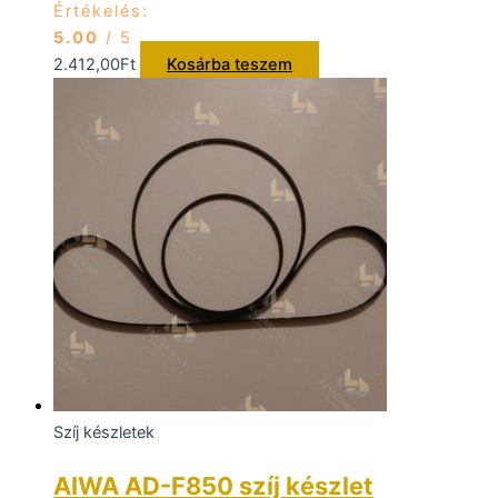
Értékelés:
5.00
/ 5
2.412,00
Ft
Kosárba teszem
Szíj készletek
AIWA AD-F850 szíj készlet