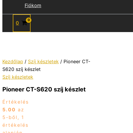
Fiókom
0
Kezdőlap
/
Szíj készletek
/ Pioneer CT-
S620 szíj készlet
Szíj készletek
Pioneer CT-S620 szíj készlet
Értékelés
5.00
az
5-ből,
1
értékelés
alapján