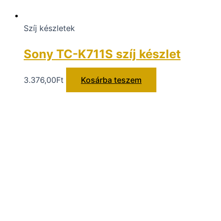
Szíj készletek
Sony TC-K711S szíj készlet
3.376,00
Ft
Kosárba teszem