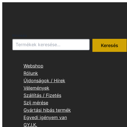
Skip
to
content
Keresés
Keresés
Webshop
Rólunk
Újdonságok / Hírek
Vélemények
Szállítás / Fizetés
Szíj mérése
Gyártási hibás termék
Egyedi igényem van
GY.I.K.