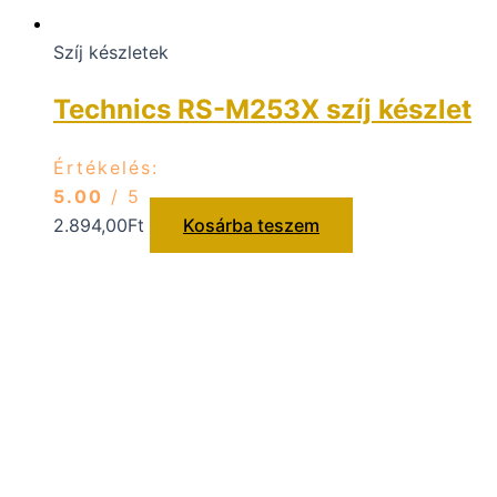
Szíj készletek
Technics RS-M253X szíj készlet
Értékelés:
5.00
/ 5
2.894,00
Ft
Kosárba teszem