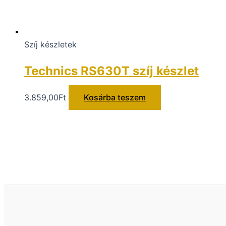
Szíj készletek
Technics RS630T szíj készlet
3.859,00
Ft
Kosárba teszem