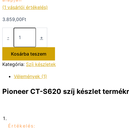
(
1
vásárlói értékelés)
3.859,00
Ft
Pioneer
CT-
-
+
S620
szíj
készlet
Kosárba teszem
mennyiség
Kategória:
Szíj készletek
Vélemények (1)
Pioneer CT-S620 szíj készlet
termékrő
Értékelés: