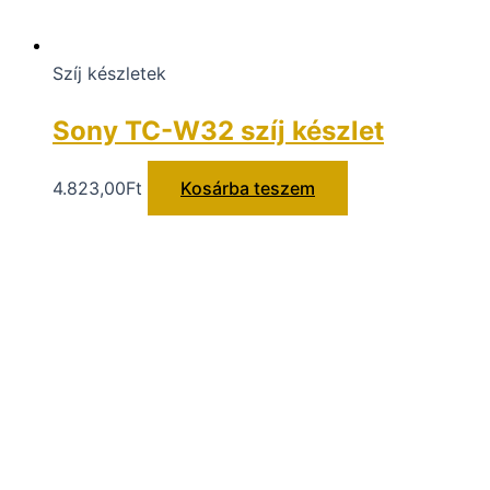
Szíj készletek
Sony TC-W32 szíj készlet
4.823,00
Ft
Kosárba teszem