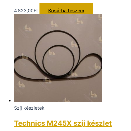
4.823,00
Ft
Kosárba teszem
Szíj készletek
Technics M245X szíj készlet