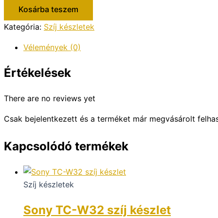
készlet
Kosárba teszem
mennyiség
Kategória:
Szíj készletek
Vélemények (0)
Értékelések
There are no reviews yet
Csak bejelentkezett és a terméket már megvásárolt felha
Kapcsolódó termékek
Szíj készletek
Sony TC-W32 szíj készlet