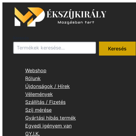
Skip
to
content
Keresés
Keresés
Webshop
Rólunk
Újdonságok / Hírek
Vélemények
Szállítás / Fizetés
Szíj mérése
Gyártási hibás termék
Egyedi igényem van
GY.I.K.