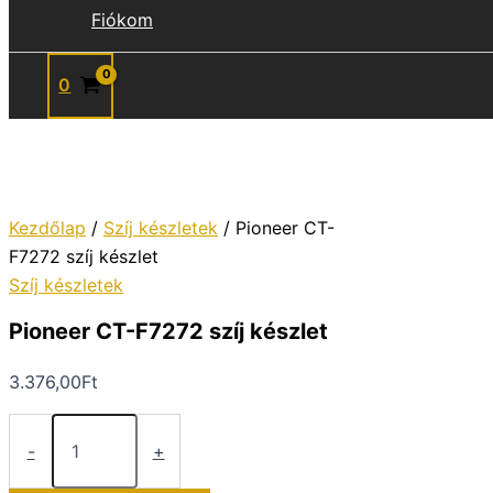
Fiókom
0
Kezdőlap
/
Szíj készletek
/ Pioneer CT-
F7272 szíj készlet
Szíj készletek
Pioneer CT-F7272 szíj készlet
3.376,00
Ft
Pioneer
CT-
-
+
F7272
szíj