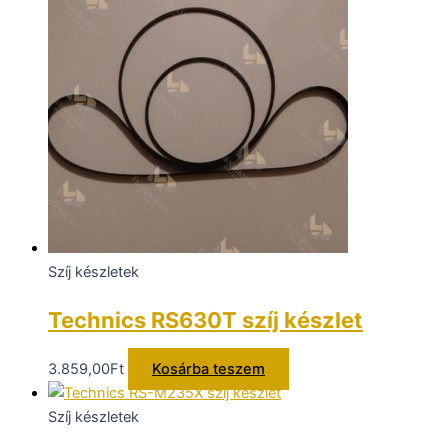
Szíj készletek
Technics RS630T szíj készlet
3.859,00
Ft
Kosárba teszem
Szíj készletek