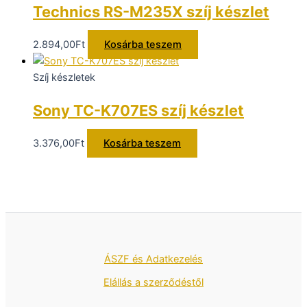
Technics RS-M235X szíj készlet
2.894,00
Ft
Kosárba teszem
Szíj készletek
Sony TC-K707ES szíj készlet
3.376,00
Ft
Kosárba teszem
ÁSZF és Adatkezelés
Elállás a szerződéstől