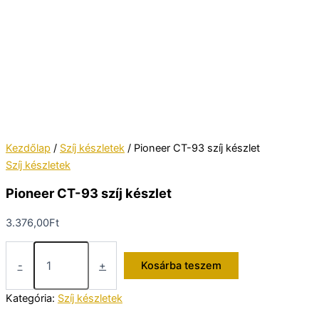
Kezdőlap
/
Szíj készletek
/ Pioneer CT-93 szíj készlet
Szíj készletek
Pioneer CT-93 szíj készlet
3.376,00
Ft
Pioneer
CT-
-
+
Kosárba teszem
93
szíj
Kategória:
Szíj készletek
készlet
mennyiség