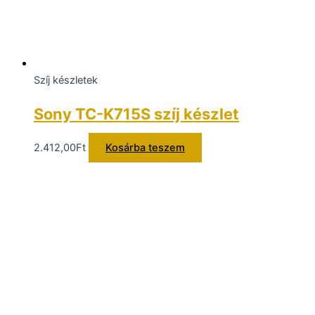
Szíj készletek
Sony TC-K715S szíj készlet
2.412,00
Ft
Kosárba teszem