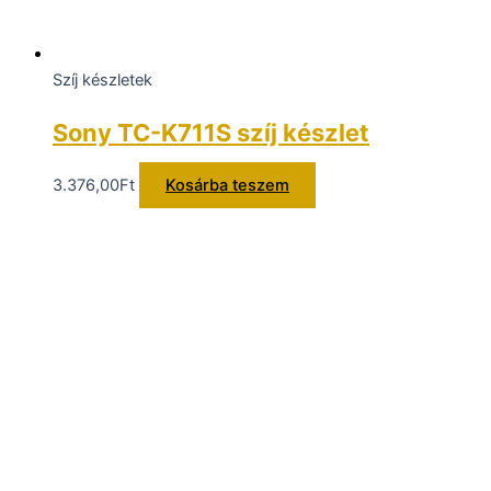
Szíj készletek
Sony TC-K711S szíj készlet
3.376,00
Ft
Kosárba teszem