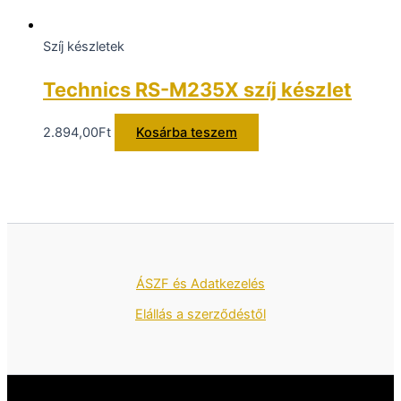
Szíj készletek
Technics RS-M235X szíj készlet
2.894,00
Ft
Kosárba teszem
ÁSZF és Adatkezelés
Elállás a szerződéstől