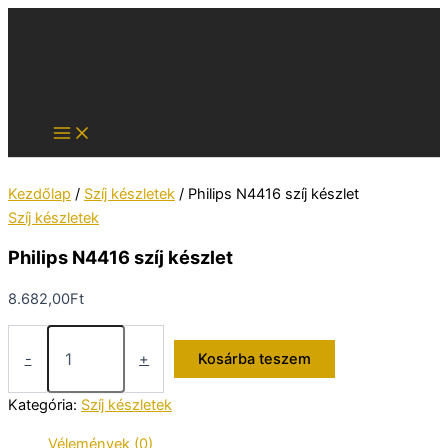
Skip
to
content
Kezdőlap
/
Szíj készletek
/ Philips N4416 szíj készlet
Szíj készletek
Philips N4416 szíj készlet
8.682,00
Ft
Philips
N4416
-
+
Kosárba teszem
szíj
készlet
Kategória:
Szíj készletek
mennyiség
Vélemények (0)