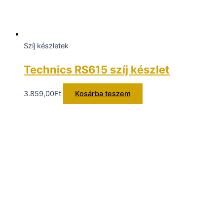
Szíj készletek
Technics RS615 szíj készlet
3.859,00
Ft
Kosárba teszem