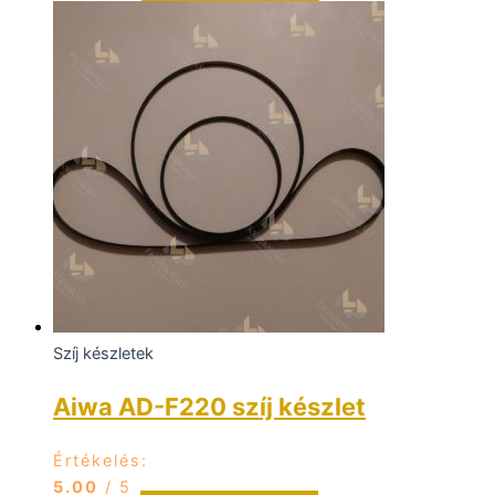
Szíj készletek
Aiwa AD-F220 szíj készlet
Értékelés:
5.00
/ 5