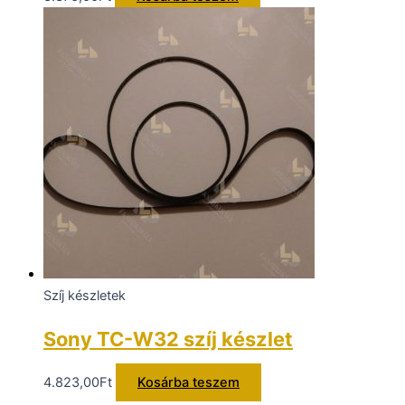
Szíj készletek
Sony TC-W32 szíj készlet
4.823,00
Ft
Kosárba teszem