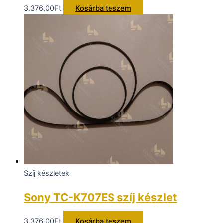
3.376,00
Ft
Kosárba teszem
Szíj készletek
Sony TC-K707ES szíj készlet
3.376,00
Ft
Kosárba teszem