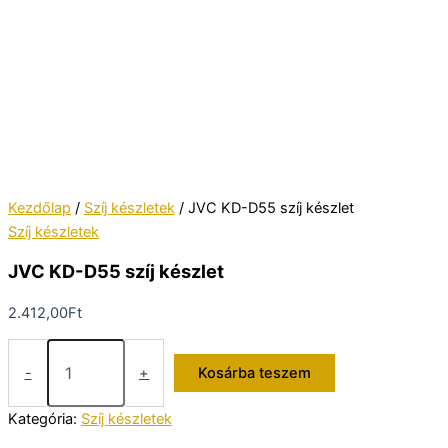
Kezdőlap
/
Szíj készletek
/ JVC KD-D55 szíj készlet
Szíj készletek
JVC KD-D55 szíj készlet
2.412,00
Ft
JVC
KD-
-
+
Kosárba teszem
D55
szíj
Kategória:
Szíj készletek
készlet
mennyiség