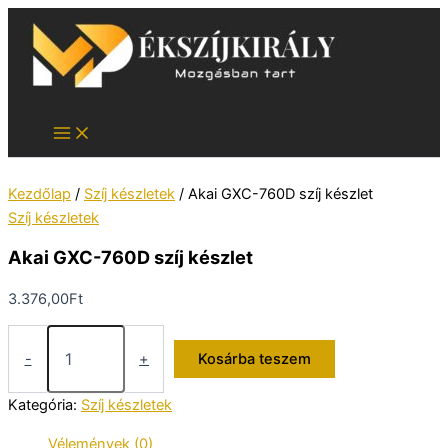
Skip
to
content
Kezdőlap
/
Szíj készletek
/ Akai GXC-760D szíj készlet
Szíj készletek
Akai GXC-760D szíj készlet
3.376,00
Ft
Akai
GXC-
-
+
Kosárba teszem
760D
szíj
Kategória:
Szíj készletek
készlet
mennyiség
Vélemények (0)