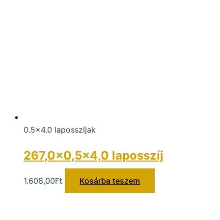
0.5x4.0 laposszíjak
267,0×0,5×4,0 laposszíj
1.608,00
Ft
Kosárba teszem