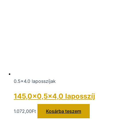
0.5x4.0 laposszíjak
145,0×0,5×4,0 laposszíj
1.072,00
Ft
Kosárba teszem