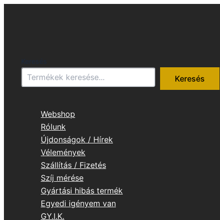
Skip
to
content
Keresés
Keresés
Webshop
Rólunk
Újdonságok / Hírek
Vélemények
Szállítás / Fizetés
Szíj mérése
Gyártási hibás termék
Egyedi igényem van
GY.I.K.