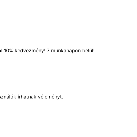
ól 10% kedvezmény! 7 munkanapon belül!
sználók írhatnak véleményt.