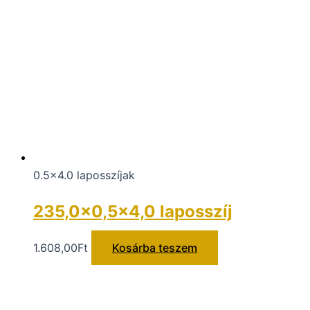
0.5x4.0 laposszíjak
235,0×0,5×4,0 laposszíj
1.608,00
Ft
Kosárba teszem