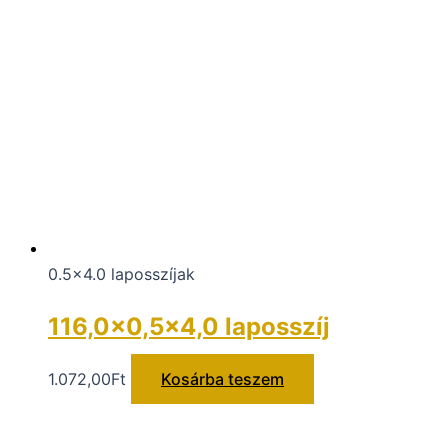
0.5x4.0 laposszíjak
116,0×0,5×4,0 laposszíj
1.072,00
Ft
Kosárba teszem