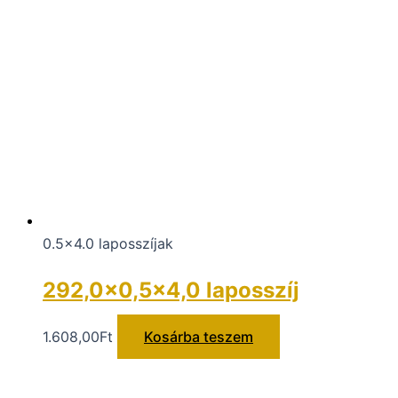
0.5x4.0 laposszíjak
292,0×0,5×4,0 laposszíj
1.608,00
Ft
Kosárba teszem