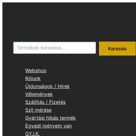
Skip
to
content
Keresés
Keresés
Webshop
Rólunk
Újdonságok / Hírek
Vélemények
Szállítás / Fizetés
Szíj mérése
Gyártási hibás termék
Egyedi igényem van
GY.I.K.