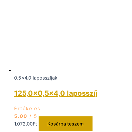
0.5x4.0 laposszíjak
125,0×0,5×4,0 laposszíj
Értékelés:
5.00
/ 5
1.072,00
Ft
Kosárba teszem