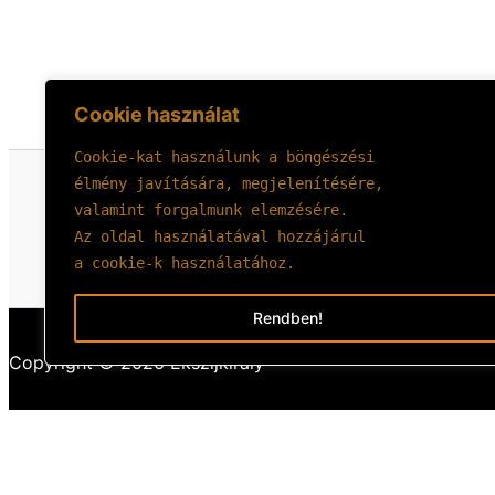
Cookie használat
Cookie-kat használunk a böngészési 
élmény javítására, megjelenítésére, 
valamint forgalmunk elemzésére.
Az oldal használatával hozzájárul 
a cookie-k használatához.
Rendben!
Copyright © 2026 Ékszíjkirály