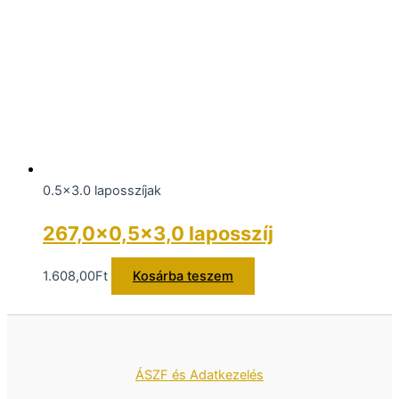
0.5x3.0 laposszíjak
267,0×0,5×3,0 laposszíj
1.608,00
Ft
Kosárba teszem
ÁSZF és Adatkezelés