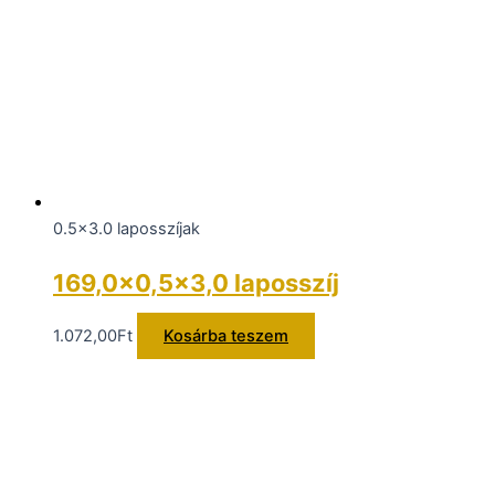
0.5x3.0 laposszíjak
169,0×0,5×3,0 laposszíj
1.072,00
Ft
Kosárba teszem