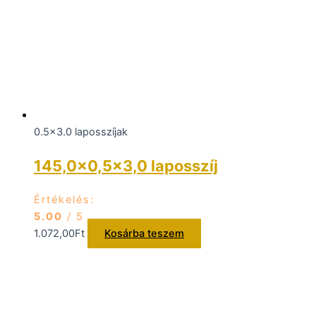
0.5x3.0 laposszíjak
145,0×0,5×3,0 laposszíj
Értékelés:
5.00
/ 5
1.072,00
Ft
Kosárba teszem