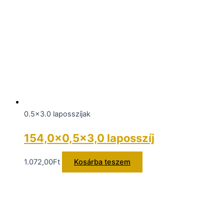
0.5x3.0 laposszíjak
154,0×0,5×3,0 laposszíj
1.072,00
Ft
Kosárba teszem